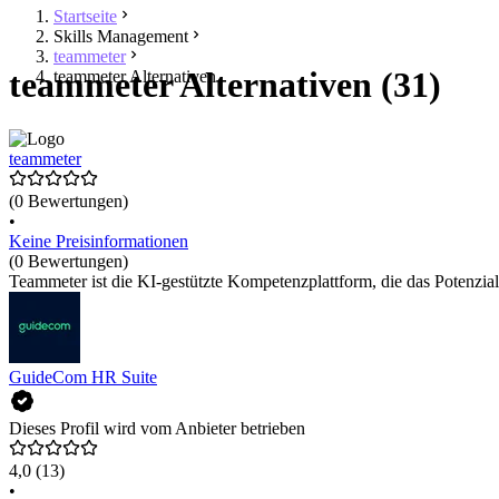
Startseite
Skills Management
teammeter
teammeter Alternativen (31)
teammeter Alternativen
teammeter
(0 Bewertungen)
•
Keine Preisinformationen
(0 Bewertungen)
Teammeter ist die KI-gestützte Kompetenzplattform, die das Potenzial
GuideCom HR Suite
Dieses Profil wird vom Anbieter betrieben
4,0
(13)
•