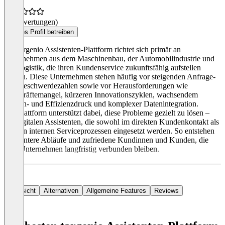
(0 Bewertungen)
Dieses Profil betreiben
Die targenio Assistenten-Plattform richtet sich primär an
Unternehmen aus dem Maschinenbau, der Automobilindustrie und
der Logistik, die ihren Kundenservice zukunftsfähig aufstellen
wollen. Diese Unternehmen stehen häufig vor steigenden Anfrage-
und Beschwerdezahlen sowie vor Herausforderungen wie
Fachkräftemangel, kürzeren Innovationszyklen, wachsendem
Kosten- und Effizienzdruck und komplexer Datenintegration.
Die Plattform unterstützt dabei, diese Probleme gezielt zu lösen –
mit digitalen Assistenten, die sowohl im direkten Kundenkontakt als
auch in internen Serviceprozessen eingesetzt werden. So entstehen
effizientere Abläufe und zufriedene Kundinnen und Kunden, die
dem Unternehmen langfristig verbunden bleiben.
Funktionen
Digitale Assistenten mit Künstlicher Intelligenz
Übersicht
Alternativen
Allgemeine Features
Reviews
Die Assistenten basieren auf modernen Sprachmodellen,
intelligenten Algorithmen und fundiertem Domänenwissen. Sie
verstehen natürliche Sprache, stellen gezielte Rückfragen und liefern
relevante Antworten.