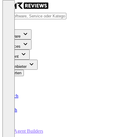
Software
Services
Content
Für Anbieter
Bewerten
Deutsch
English
AI Agent Builders