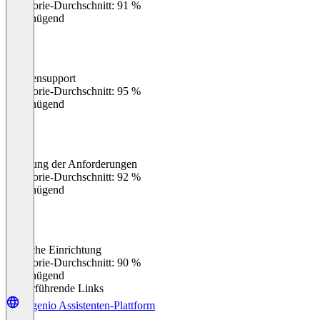
Kategorie-Durchschnitt: 91 %
Ungenügend
Kundensupport
0
%
Kategorie-Durchschnitt: 95 %
Ungenügend
Erfüllung der Anforderungen
0
%
Kategorie-Durchschnitt: 92 %
Ungenügend
Einfache Einrichtung
0
%
Kategorie-Durchschnitt: 90 %
Ungenügend
Weiterführende Links
targenio Assistenten-Plattform