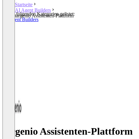
Startseite
AI Agent Builders
In den folgenden Kategorien gelistet:
targenio Assistenten-Plattform
AI Agent Builders
targenio Assistenten-Plattform