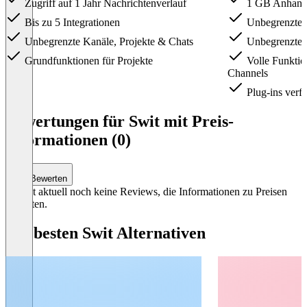
Zugriff auf 1 Jahr Nachrichtenverlauf
1 GB Anhan
Bis zu 5 Integrationen
Unbegrenzter 
Unbegrenzte Kanäle, Projekte & Chats
Unbegrenzte I
Grundfunktionen für Projekte
Volle Funktion
Channels
Plug-ins verf
Item
1
Bewertungen für Swit mit Preis-
of
Informationen (0)
4
Bewerten
Es gibt aktuell noch keine Reviews, die Informationen zu Preisen
enthalten.
Die besten Swit Alternativen