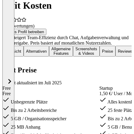
Swit Kosten
(0 Bewertungen)
Dieses Profil betreiben
Swit steigert Team-Effizienz durch Chat, Aufgabenverwaltung und
Dateifreigabe. Preis basiert auf monatlichen Nutzerzahlen.
Allgemeine
Screenshots
Übersicht
Alternativen
Preise
Reviews
Features
& Videos
Swit Preise
Zuletzt aktualisiert im Juli 2025
Free
Startup
Free
1,50 €
/ User / Mo
Unbegrenzte Plätze
Alles kostenl
Bis zu 2 Arbeitsbereiche
25 feste Plätz
5 GB / Organisationsspeicher
Bis zu 2 Arbe
25 MB Anhang
5 GB / Benutz