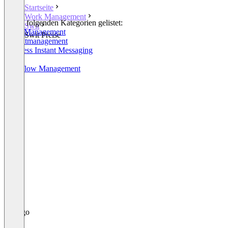
Startseite
Work Management
In den folgenden Kategorien gelistet:
Swit
Work Management
Swit Preise
Projektmanagement
Business Instant Messaging
OKR
Workflow Management
+2