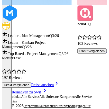
helloHQ
Leader - Idea Management
Q3/26
Leader - Kanban Project
103 Reviews
Management
Q3/26
P
Direkt vergleichen
Top Rated - Project Management
Q3/26
MeisterTask
197 Reviews
Preise ansehen
Direkt vergleichen
Item
Alle Alternativen zu Swit
1
Alle Produkte
Alle Services
Alle Software Kategorien
Alle Service
of
Kategorien
8
© OMR 2026
Impressum
Datenschutz
Nutzungsbedingungen
Für