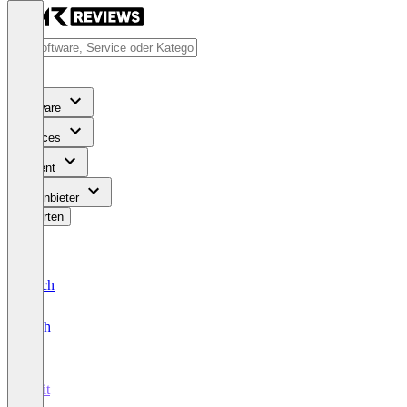
Software
Services
Content
Für Anbieter
Bewerten
Deutsch
English
Swit