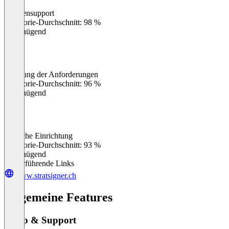
Kundensupport
0
%
Kategorie-Durchschnitt: 98 %
Ungenügend
Erfüllung der Anforderungen
0
%
Kategorie-Durchschnitt: 96 %
Ungenügend
Einfache Einrichtung
0
%
Kategorie-Durchschnitt: 93 %
Ungenügend
Weiterführende Links
www.stratsigner.ch
Allgemeine Features
Setup & Support