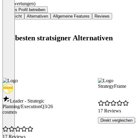
(0 Bewertungen)
Dieses Profil betreiben
Übersicht
Alternativen
Allgemeine Features
Reviews
Die besten stratsigner Alternativen
StrategyFrame
Leader - Strategic
Planning/Execution
Q3/26
17 Reviews
cosmos
R
Direkt vergleichen
17 Reviews