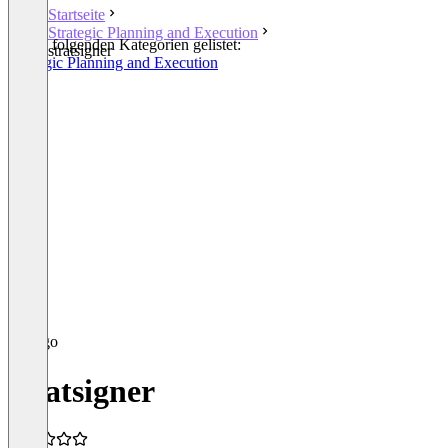
Startseite
Strategic Planning and Execution
In den folgenden Kategorien gelistet:
stratsigner
Strategic Planning and Execution
OKR
stratsigner