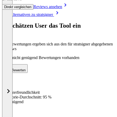
Reviews ansehen
Direkt vergleichen
Item
Alle Alternativen zu stratsigner
1
of
So schätzen User das Tool ein
8
Die Bewertungen ergeben sich aus den für stratsigner abgegebenen
Reviews
Noch nicht genügend Bewertungen vorhanden
Bewerten
Benutzerfreundlichkeit
0
%
Kategorie-Durchschnitt: 95 %
Ungenügend