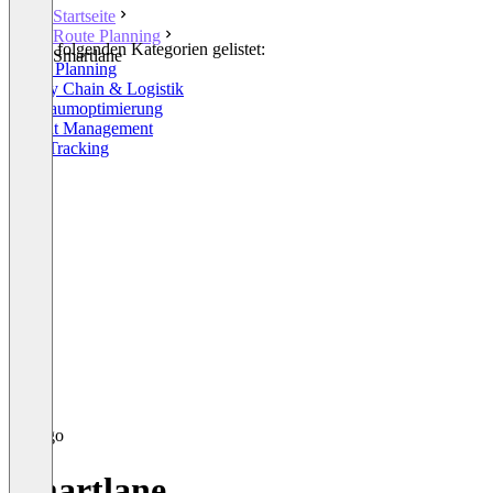
Startseite
Route Planning
In den folgenden Kategorien gelistet:
Smartlane
Route Planning
Supply Chain & Logistik
Laderaumoptimierung
Freight Management
Fleet Tracking
Smartlane