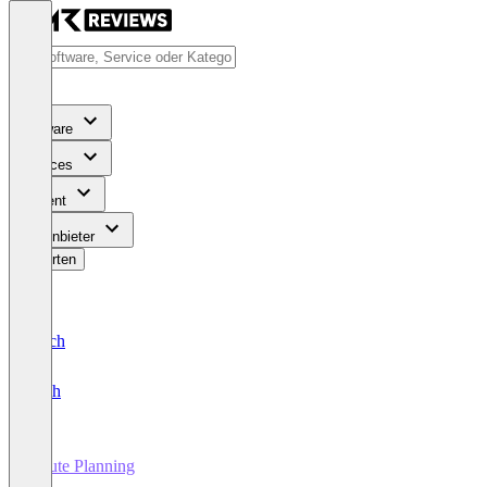
Software
Services
Content
Für Anbieter
Bewerten
Deutsch
English
Route Planning