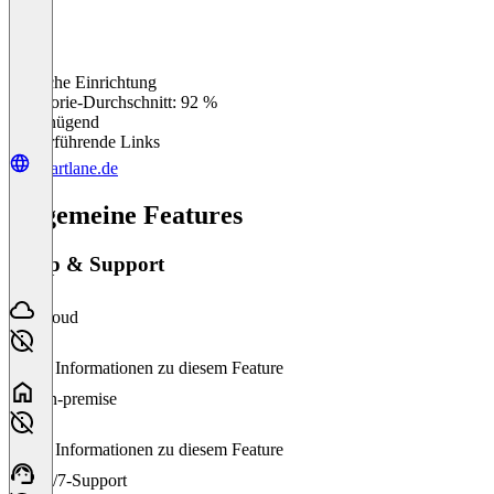
Einfache Einrichtung
0
%
Kategorie-Durchschnitt: 92 %
Ungenügend
Weiterführende Links
smartlane.de
Allgemeine Features
Setup & Support
Cloud
Keine Informationen zu diesem Feature
On-premise
Keine Informationen zu diesem Feature
24/7-Support