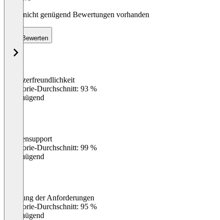
Noch nicht genügend Bewertungen vorhanden
Bewerten
Benutzerfreundlichkeit
0
%
Kategorie-Durchschnitt: 93 %
Ungenügend
Kundensupport
0
%
Kategorie-Durchschnitt: 99 %
Ungenügend
Erfüllung der Anforderungen
0
%
Kategorie-Durchschnitt: 95 %
Ungenügend