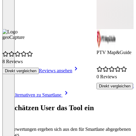
geoCapture
PTV Map&Guide
8 Reviews
Reviews ansehen
Direkt vergleichen
0 Reviews
R
Direkt vergleichen
Item
Alle Alternativen zu Smartlane
1
of
So schätzen User das Tool ein
8
Die Bewertungen ergeben sich aus den für Smartlane abgegebenen
Reviews