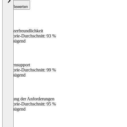
Bewerten
Benutzerfreundlichkeit
0
%
Kategorie-Durchschnitt: 93 %
Ungenügend
Kundensupport
0
%
Kategorie-Durchschnitt: 99 %
Ungenügend
Erfüllung der Anforderungen
0
%
Kategorie-Durchschnitt: 95 %
Ungenügend