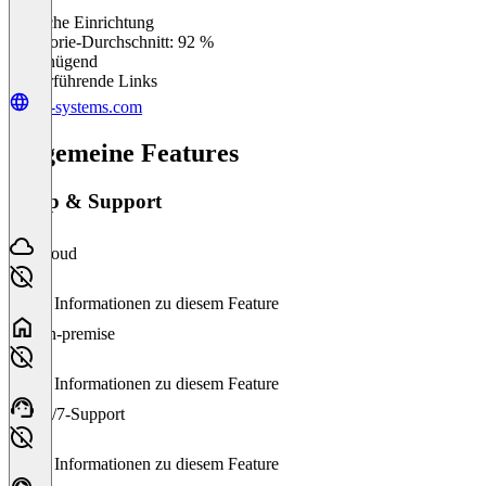
Einfache Einrichtung
0
%
Kategorie-Durchschnitt: 92 %
Ungenügend
Weiterführende Links
gts-systems.com
Allgemeine Features
Setup & Support
Cloud
Keine Informationen zu diesem Feature
On-premise
Keine Informationen zu diesem Feature
24/7-Support
Keine Informationen zu diesem Feature