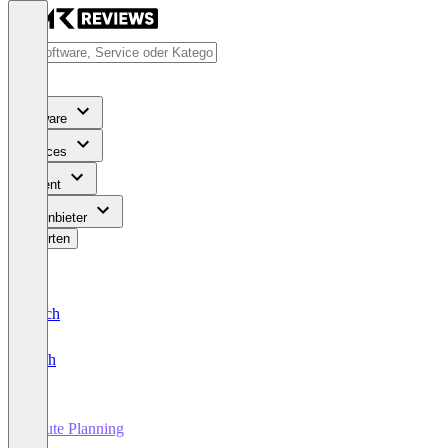
Software
Services
Content
Für Anbieter
Bewerten
Deutsch
English
Route Planning