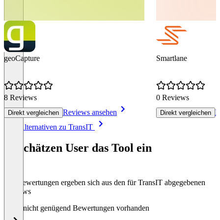
geoCapture
Smartlane
8 Reviews
0 Reviews
Reviews ansehen
R
Direkt vergleichen
Direkt vergleichen
Item
Alle Alternativen zu TransIT
1
of
So schätzen User das Tool ein
8
Die Bewertungen ergeben sich aus den für TransIT abgegebenen
Reviews
Noch nicht genügend Bewertungen vorhanden