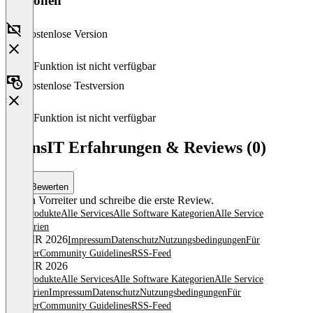
Versionen
Kostenlose Version
Diese Funktion ist nicht verfügbar
Kostenlose Testversion
Diese Funktion ist nicht verfügbar
TransIT Erfahrungen & Reviews (0)
Bewerten
Sei ein Vorreiter und schreibe die erste Review.
Alle Produkte
Alle Services
Alle Software Kategorien
Alle Service
Kategorien
© OMR 2026
Impressum
Datenschutz
Nutzungsbedingungen
Für
Anbieter
Community Guidelines
RSS-Feed
© OMR 2026
Alle Produkte
Alle Services
Alle Software Kategorien
Alle Service
Kategorien
Impressum
Datenschutz
Nutzungsbedingungen
Für
Anbieter
Community Guidelines
RSS-Feed