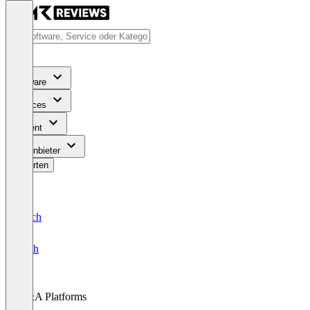
Software
Services
Content
Für Anbieter
Bewerten
Deutsch
English
Q&A Platforms