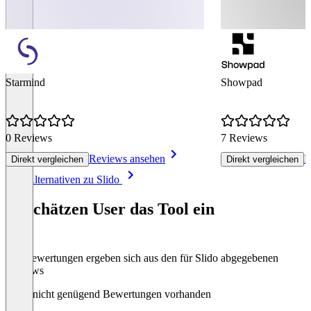
Starmind
Showpad
0 Reviews
7 Reviews
Reviews ansehen
R
Direkt vergleichen
Direkt vergleichen
Item
Alle Alternativen zu Slido
1
of
So schätzen User das Tool ein
8
Die Bewertungen ergeben sich aus den für Slido abgegebenen
Reviews
Noch nicht genügend Bewertungen vorhanden