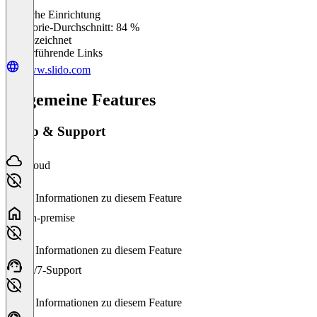
Einfache Einrichtung
0
%
Kategorie-Durchschnitt: 84 %
Ausgezeichnet
Weiterführende Links
www.slido.com
Allgemeine Features
Setup & Support
Cloud
Keine Informationen zu diesem Feature
On-premise
Keine Informationen zu diesem Feature
24/7-Support
Keine Informationen zu diesem Feature