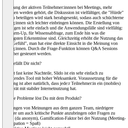
Erhöhung der aktiven Teilnehmer:innnen bei Meetings, mehr
Stimmen werden gehört, die Diskussion ist vielfältiger, die "Hürde"
sich zu beteiligen wird stark herabgesenkt, sodass auch schüchterne
Kolleg:innen sich leichter einbringen können. Die Erstellung von
Umfragen ist sehr einfach und die Anwendungsfälle sind vielfältig:
als Warm-Up, für Wissensabfrage, zum Ende hin was die
wichtigsten Erkenntnisse sind. Gleichzeitig erhöht die Nutzung das
"Wir-Gefühl", man hat eine direkte Einsicht in die Meinung von
Kolleg:innen. Durch die Frage-Funktion können Q&A Sessions
einfacher gesteuert werden.
Was gefällt Dir nicht?
Es gibt fast keine Nachteile, Slido ist ein sehr einfach zu
benutzendes Tool mit hoher Wirksamkeit. Voraussetzung für die
Nutzung ist aber natürlich, dass jede:r Teilnehmer:in ein (mobiles)
Endgerät mit stabiler Internetnutzung hat.
Welche Probleme löst Du mit dem Produkt?
Einbringen von Meinungen aus dem ganzen Team, niedrigere
Barriere um auch kritische Punkte anzubringen oder Fragen zu
stellen (da anonym), Gamification-Faktor bei der Nutzung (Meeting-
Partizipation = Spaß)