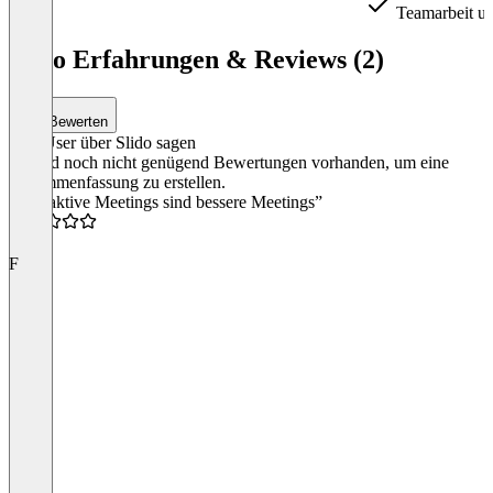
Teamarbeit u
Item
1
Slido Erfahrungen & Reviews (2)
of
4
Bewerten
Was User über Slido sagen
Es sind noch nicht genügend Bewertungen vorhanden, um eine
Zusammenfassung zu erstellen.
“Interaktive Meetings sind bessere Meetings”
5.0
F