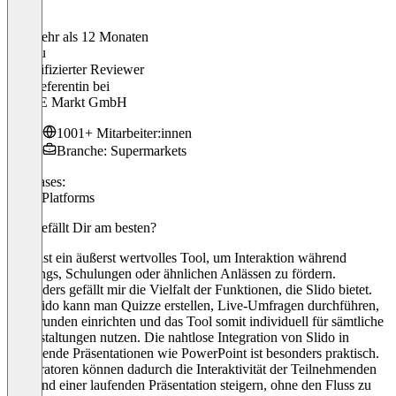
Vor mehr als 12 Monaten
Duygu
Verifizierter Reviewer
HR Referentin
bei
REWE Markt GmbH
1001+ Mitarbeiter:innen
Branche: Supermarkets
Use cases:
Q&A Platforms
Was gefällt Dir am besten?
Slido ist ein äußerst wertvolles Tool, um Interaktion während
Meetings, Schulungen oder ähnlichen Anlässen zu fördern.
Besonders gefällt mir die Vielfalt der Funktionen, die Slido bietet.
Mit Slido kann man Quizze erstellen, Live-Umfragen durchführen,
Fragerunden einrichten und das Tool somit individuell für sämtliche
Veranstaltungen nutzen. Die nahtlose Integration von Slido in
bestehende Präsentationen wie PowerPoint ist besonders praktisch.
Moderatoren können dadurch die Interaktivität der Teilnehmenden
während einer laufenden Präsentation steigern, ohne den Fluss zu