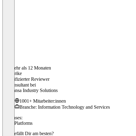
Vor mehr als 12 Monaten
Friederike
Verifizierter Reviewer
IT Consultant
bei
Lufthansa Industry Solutions
1001+ Mitarbeiter:innen
Branche: Information Technology and Services
Use cases:
Q&A Platforms
Was gefällt Dir am besten?