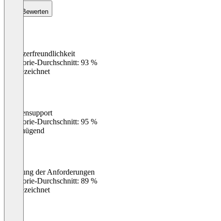
Bewerten
Benutzerfreundlichkeit
0
%
Kategorie-Durchschnitt: 93 %
Ausgezeichnet
Kundensupport
0
%
Kategorie-Durchschnitt: 95 %
Ungenügend
Erfüllung der Anforderungen
0
%
Kategorie-Durchschnitt: 89 %
Ausgezeichnet