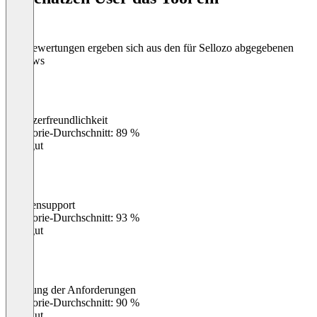
Die Bewertungen ergeben sich aus den für Sellozo abgegebenen
Reviews
Benutzerfreundlichkeit
0
%
Kategorie-Durchschnitt: 89 %
Sehr gut
Kundensupport
0
%
Kategorie-Durchschnitt: 93 %
Sehr gut
Erfüllung der Anforderungen
0
%
Kategorie-Durchschnitt: 90 %
Sehr gut