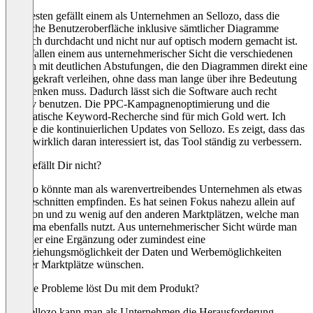
Am besten gefällt einem als Unternehmen an Sellozo, dass die
grafische Benutzeroberfläche inklusive sämtlicher Diagramme
wirklich durchdacht und nicht nur auf optisch modern gemacht ist.
So gefallen einem aus unternehmerischer Sicht die verschiedenen
Farben mit deutlichen Abstufungen, die den Diagrammen direkt eine
Aussagekraft verleihen, ohne dass man lange über ihre Bedeutung
nachdenken muss. Dadurch lässt sich die Software auch recht
intuitiv benutzen. Die PPC-Kampagnenoptimierung und die
automatische Keyword-Recherche sind für mich Gold wert. Ich
schätze die kontinuierlichen Updates von Sellozo. Es zeigt, dass das
Team wirklich daran interessiert ist, das Tool ständig zu verbessern.
Was gefällt Dir nicht?
Sellozo könnte man als warenvertreibendes Unternehmen als etwas
eng geschnitten empfinden. Es hat seinen Fokus nahezu allein auf
Amazon und zu wenig auf den anderen Marktplätzen, welche man
als Firma ebenfalls nutzt. Aus unternehmerischer Sicht würde man
sich hier eine Ergänzung oder zumindest eine
Einbeziehungsmöglichkeit der Daten und Werbemöglichkeiten
anderer Marktplätze wünschen.
Welche Probleme löst Du mit dem Produkt?
Mit Sellozo kann man als Unternehmen die Herausforderung