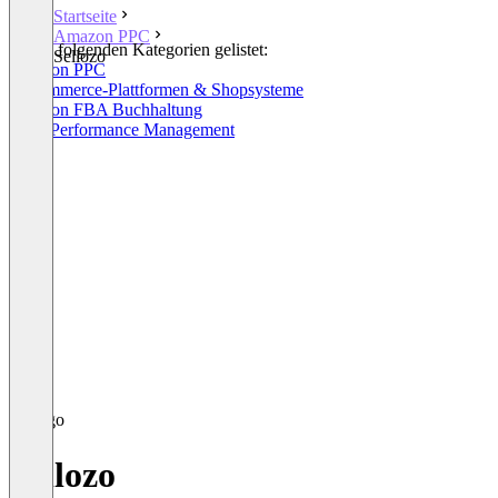
Startseite
Amazon PPC
In den folgenden Kategorien gelistet:
Sellozo
Amazon PPC
E-Commerce-Plattformen & Shopsysteme
Amazon FBA Buchhaltung
Sales Performance Management
Sellozo