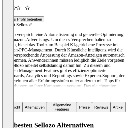
3,5
(1)
Dieses Profil betreiben
Was ist Sellozo?
Sellozo verspricht eine Automatisierung und generelle Optimierung
des Amazon-Advertisings. Um dieses Versprechen halten zu
können, bietet das Tool zum Beispiel KI-getriebene Prozesse im
Amazon-PPC-Management. Durch Künstliche Intelligenz wird die
erfolgversprechende Anpassung der Amazon-Anzeigen automatisch
übernommen. Anwender:innen müssen lediglich die Ziele vorgeben
und Sellozo arbeitet selbstständig darauf hin. Zu diesem und
weiteren Management-Features gibt es effizienzoptimierte
Dashboards, Analytics und Reportings sowie Experten-Support, der
Nutzern:innen aller Erfahrungsstufen unter anderem mit Tipps für
die Verbesserung ihrer Kampagnen versorgt. Das gleichnamige
Unternehmen mit Sitz in Kansas City bietet Sellozo ab 104 US-
Dollar pro Monat an. Dazu stehen verschiedene Support-Pakete und
Managed-Services bereit. Alternativ kann auch der komplette
Allgemeine
Amazon-Account ab 5.000 US-Dollar monatlich von Sellozo
Übersicht
Alternativen
Preise
Reviews
Artikel
Features
organisiert werden.
Die besten Sellozo Alternativen