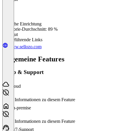
Einfache Einrichtung
0
%
Kategorie-Durchschnitt: 89 %
Sehr gut
Weiterführende Links
www.sellozo.com
Allgemeine Features
Setup & Support
Cloud
Keine Informationen zu diesem Feature
On-premise
Keine Informationen zu diesem Feature
24/7-Support