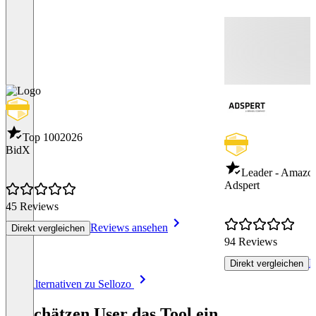
Top 100
2026
BidX
Leader - Amazo
Adspert
45 Reviews
Reviews ansehen
Direkt vergleichen
94 Reviews
R
Direkt vergleichen
Item
Alle Alternativen zu Sellozo
1
of
So schätzen User das Tool ein
8