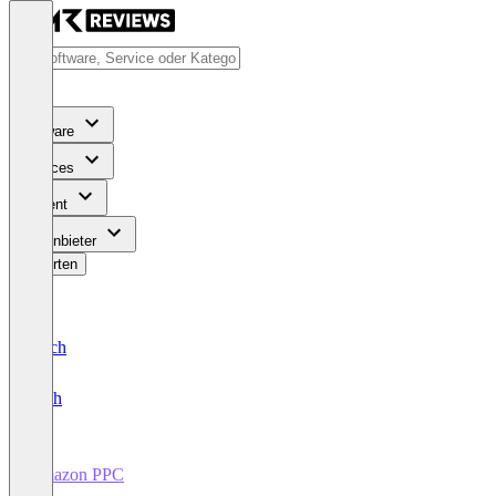
Software
Services
Content
Für Anbieter
Bewerten
Deutsch
English
Amazon PPC