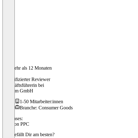
Vor mehr als 12 Monaten
Irina
Verifizierter Reviewer
Geschäftsführerin
bei
linovum GmbH
1-50 Mitarbeiter:innen
Branche: Consumer Goods
Use cases:
Amazon PPC
Was gefällt Dir am besten?