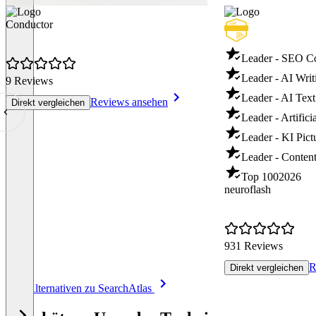
Conductor
Leader - SEO C
Leader - AI Writ
9 Reviews
Leader - AI Text
Reviews ansehen
Direkt vergleichen
Leader - Artifici
Leader - KI Pict
Leader - Content
Top 100
2026
neuroflash
931 Reviews
R
Direkt vergleichen
Item
Alle Alternativen zu SearchAtlas
1
of