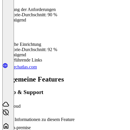
Erfüllung der Anforderungen
0
%
Kategorie-Durchschnitt: 90 %
Ungenügend
Einfache Einrichtung
0
%
Kategorie-Durchschnitt: 92 %
Ungenügend
Weiterführende Links
searchatlas.com
Allgemeine Features
Setup & Support
Cloud
Keine Informationen zu diesem Feature
On-premise