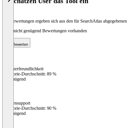
So schätzen User das Tool ein
8
Die Bewertungen ergeben sich aus den für SearchAtlas abgegebenen
Noch nicht genügend Bewertungen vorhanden
Bewerten
Benutzerfreundlichkeit
0
%
Kategorie-Durchschnitt: 89 %
Ungenügend
Kundensupport
0
%
Kategorie-Durchschnitt: 90 %
Ungenügend