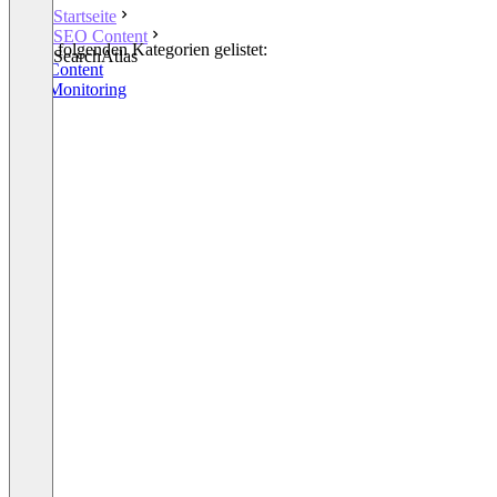
Startseite
SEO Content
In den folgenden Kategorien gelistet:
SearchAtlas
SEO Content
SEO Monitoring