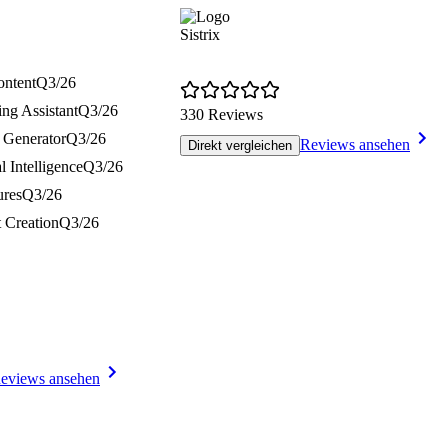
Sistrix
ontent
Q3/26
ing Assistant
Q3/26
330 Reviews
 Generator
Q3/26
Reviews ansehen
Direkt vergleichen
al Intelligence
Q3/26
ures
Q3/26
 Creation
Q3/26
eviews ansehen