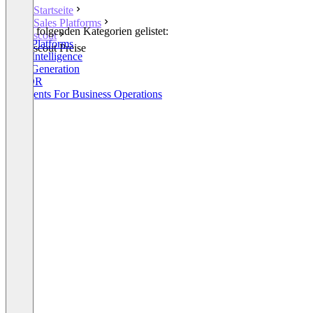
Startseite
Sales Platforms
In den folgenden Kategorien gelistet:
scout
Sales Platforms
scout Preise
Sales Intelligence
Lead Generation
AI SDR
AI Agents For Business Operations