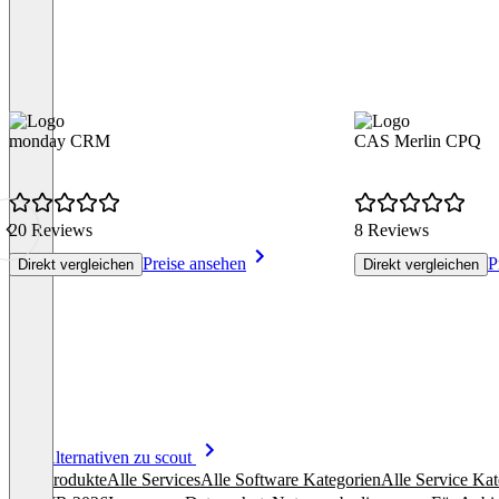
monday CRM
CAS Merlin CPQ
20 Reviews
8 Reviews
Preise ansehen
P
Direkt vergleichen
Direkt vergleichen
Item
Alle Alternativen zu scout
1
Alle Produkte
Alle Services
Alle Software Kategorien
Alle Service Kat
of