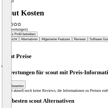
scout Kosten
(0 Bewertungen)
Dieses Profil betreiben
Übersicht
Alternativen
Allgemeine Features
Reviews
Software Gu
scout Preise
Item
1
Bewertungen für scout mit Preis-Informati
of
0
Bewerten
Es gibt aktuell noch keine Reviews, die Informationen zu Preisen enth
Die besten scout Alternativen