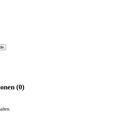
ide
onen (0)
alten.