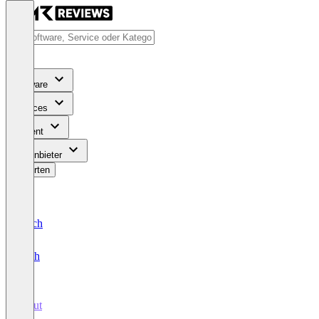
Software
Services
Content
Für Anbieter
Bewerten
Deutsch
English
scout