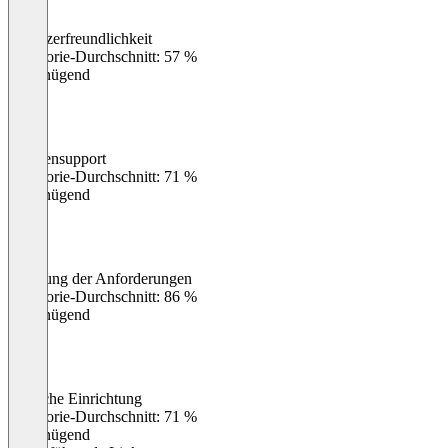
Benutzerfreundlichkeit
0
%
Kategorie-Durchschnitt: 57 %
Ungenügend
Kundensupport
0
%
Kategorie-Durchschnitt: 71 %
Ungenügend
Erfüllung der Anforderungen
0
%
Kategorie-Durchschnitt: 86 %
Ungenügend
Einfache Einrichtung
0
%
Kategorie-Durchschnitt: 71 %
Ungenügend