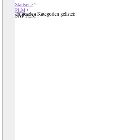
Startseite
PLM
In den folgenden Kategorien gelistet:
SAP PLM
PLM