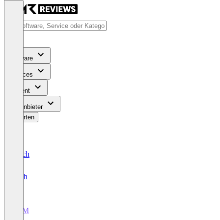
Software
Services
Content
Für Anbieter
Bewerten
Deutsch
English
PLM