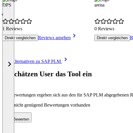
DPS
arena
1 Reviews
0 Reviews
Reviews ansehen
R
Direkt vergleichen
Direkt vergleichen
Item
Alle Alternativen zu SAP PLM
1
of
So schätzen User das Tool ein
8
Die Bewertungen ergeben sich aus den für SAP PLM abgegebenen 
Noch nicht genügend Bewertungen vorhanden
Bewerten