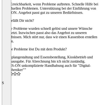
Gute Erreichbarkeit, wenn Probleme auftreten. Schnelle Hilfe bei
individuellen Problemen. Unterstützung bei der Einführung von
Sams-ON. Angebot passt gut zu unseren Bedürfnissen.
Was gefällt Dir nicht?
Unsere Probleme wurden schnell gelöst und unsere Wünsche
umgesetzt. Inzwischen passt also das Angebot zu unseren
Bedürfnissen. Mich stört nur, dass wir einen Kassenbon erstellen
müssen.
Welche Probleme löst Du mit dem Produkt?
Speiseplangestaltung und Essensbestellung, Kioskbetrieb und
Essensausgabe. Für Abrechnung bin ich nicht zuständig.
“SAMS-ON unkomplizierte Handhabung auch für "Digital-
Legastheniker"”
5.0
S