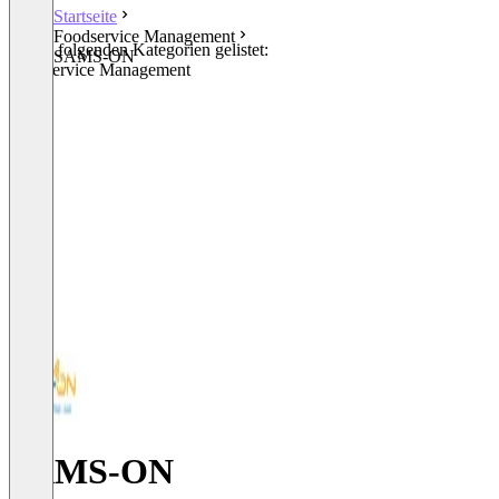
Startseite
Foodservice Management
In den folgenden Kategorien gelistet:
SAMS-ON
Foodservice Management
SAMS-ON