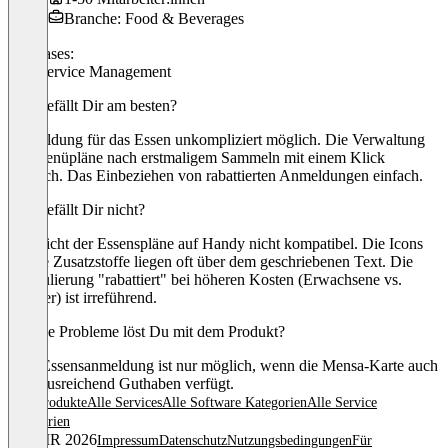
Branche: Food & Beverages
Use cases:
Foodservice Management
Was gefällt Dir am besten?
Anmeldung für das Essen unkompliziert möglich. Die Verwaltung
der Menüpläne nach erstmaligem Sammeln mit einem Klick
möglich. Das Einbeziehen von rabattierten Anmeldungen einfach.
Was gefällt Dir nicht?
Übersicht der Essenspläne auf Handy nicht kompatibel. Die Icons
für die Zusatzstoffe liegen oft über dem geschriebenen Text. Die
Formulierung "rabattiert" bei höheren Kosten (Erwachsene vs.
Schüler) ist irreführend.
Welche Probleme löst Du mit dem Produkt?
Eine Essensanmeldung ist nur möglich, wenn die Mensa-Karte auch
über ausreichend Guthaben verfügt.
Alle Produkte
Alle Services
Alle Software Kategorien
Alle Service
Kategorien
© OMR 2026
Impressum
Datenschutz
Nutzungsbedingungen
Für