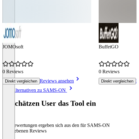
JOMOsoft
BuffetGO
0 Reviews
0 Reviews
Reviews ansehen
R
Direkt vergleichen
Direkt vergleichen
Item
Alle Alternativen zu SAMS-ON
1
of
So schätzen User das Tool ein
5
Die Bewertungen ergeben sich aus den für SAMS-ON
abgegebenen Reviews