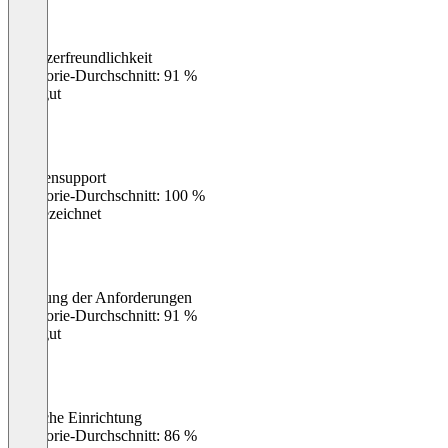
Benutzerfreundlichkeit
0
%
Kategorie-Durchschnitt: 91 %
Sehr gut
Kundensupport
0
%
Kategorie-Durchschnitt: 100 %
Ausgezeichnet
Erfüllung der Anforderungen
0
%
Kategorie-Durchschnitt: 91 %
Sehr gut
Einfache Einrichtung
0
%
Kategorie-Durchschnitt: 86 %