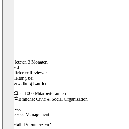
In den letzten 3 Monaten
Adelheid
Verifizierter Reviewer
Mensaleitung
bei
Stadtverwaltung Lauffen
51-1000 Mitarbeiter:innen
Branche: Civic & Social Organization
Use cases:
Foodservice Management
Was gefällt Dir am besten?