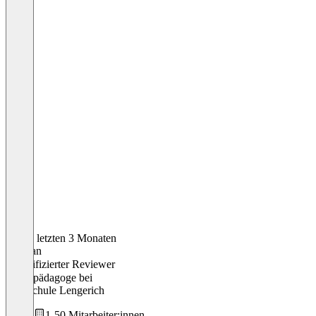
In den letzten 3 Monaten
Stephan
Verifizierter Reviewer
Sozialpädagoge
bei
Oberschule Lengerich
1-50 Mitarbeiter:innen