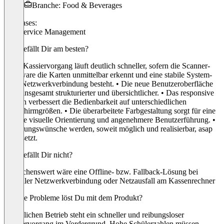
Branche: Food & Beverages
Use cases:
Foodservice Management
Was gefällt Dir am besten?
• Der Kassiervorgang läuft deutlich schneller, sofern die Scanner-
Hardware die Karten unmittelbar erkennt und eine stabile System-
bzw. Netzwerkverbindung besteht. • Die neue Benutzeroberfläche
wirkt insgesamt strukturierter und übersichtlicher. • Das responsive
Design verbessert die Bedienbarkeit auf unterschiedlichen
Bildschirmgrößen. • Die überarbeitete Farbgestaltung sorgt für eine
bessere visuelle Orientierung und angenehmere Benutzerführung. •
Änderungswünsche werden, soweit möglich und realisierbar, asap
umgesetzt.
Was gefällt Dir nicht?
Wünschenswert wäre eine Offline- bzw. Fallback-Lösung bei
instabiler Netzwerkverbindung oder Netzausfall am Kassenrechner
Welche Probleme löst Du mit dem Produkt?
Im täglichen Betrieb steht ein schneller und reibungsloser
Kassiervorgang im Vordergrund. Hohe Schülerzahlen müssen