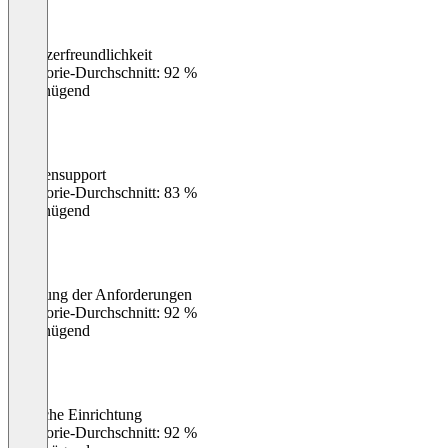
Benutzerfreundlichkeit
0
%
Kategorie-Durchschnitt: 92 %
Ungenügend
Kundensupport
0
%
Kategorie-Durchschnitt: 83 %
Ungenügend
Erfüllung der Anforderungen
0
%
Kategorie-Durchschnitt: 92 %
Ungenügend
Einfache Einrichtung
0
%
Kategorie-Durchschnitt: 92 %