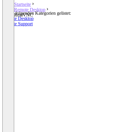
Startseite
Remote Desktop
In den folgenden Kategorien gelistet:
RealVNC
Remote Desktop
Remote Support