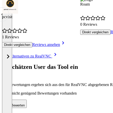
Roam
pcvisit
0 Reviews
R
Direkt vergleichen
1 Reviews
Reviews ansehen
Direkt vergleichen
Item
Alle Alternativen zu RealVNC
1
of
So schätzen User das Tool ein
8
Die Bewertungen ergeben sich aus den für RealVNC abgegebenen 
Noch nicht genügend Bewertungen vorhanden
Bewerten