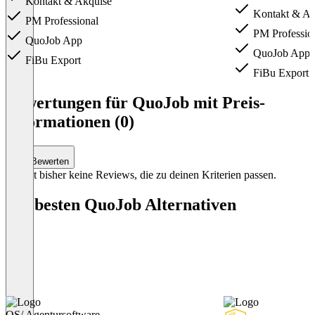
Kontakt & Akquise
Kontakt & Ak
PM Professional
PM Professio
QuoJob App
QuoJob App
FiBu Export
FiBu Export
Item
1
Bewertungen für QuoJob mit Preis-
of
Informationen (0)
2
Bewerten
Es gibt bisher keine Reviews, die zu deinen Kriterien passen.
Die besten QuoJob Alternativen
OS/ Agentursoftware