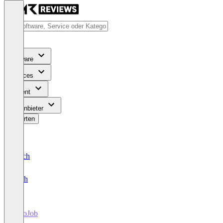
Software
Services
Content
Für Anbieter
Bewerten
Deutsch
English
QuoJob