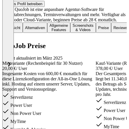
Dieses Profil betreiben
Fortes QuoJob ist eine anpassbare Agentur-Software für
Projektabrechnungen, Terminverwaltungen und mehr. Verfügbar als
Kauf- oder Cloud-Variante, beginnen Preise ab 28 € monatlich.
Allgemeine
Screenshots
Übersicht
Alternativen
Preise
Reviews
Features
& Videos
QuoJob Preise
Zuletzt aktualisiert im März 2025
Mietvariante (Rechenbeispiel für 30 Nutzer)
Kauf-Variante (Re
20,00 €
/ User
378,00 €
/ User
Insgesamte Kosten von 600,00 € monatlich für
Der Gesamtpreis f
diese Lizenzkonfiguration der All-in-One Lösung
liegt bei 11.340,0
inkl. Hosting auf einem unserer Server, Updates,
des Betrags als S
Support und Versionssprünge.
Updates, technisc
pro Jahr.
Serverlizenz
Serverlizenz
Power User
Power User
Non Power User
Non Power U
MyTime
MyTime