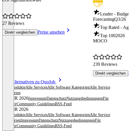
Leader - Budget
Forecasting
Q3/26
27 Reviews
Top Rated - Age
Preise ansehen
Direkt vergleichen
Top 100
2026
MOCO
239 Reviews
P
Direkt vergleichen
Item
Alle Alternativen zu QuoJob
1
Alle Produkte
Alle Services
Alle Software Kategorien
Alle Service
of
Kategorien
8
© OMR 2026
Impressum
Datenschutz
Nutzungsbedingungen
Für
Anbieter
Community Guidelines
RSS-Feed
© OMR 2026
Alle Produkte
Alle Services
Alle Software Kategorien
Alle Service
Kategorien
Impressum
Datenschutz
Nutzungsbedingungen
Für
Anbieter
Community Guidelines
RSS-Feed