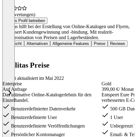
(0 Bewertungen)
Dieses Profil betreiben
Publitas hilft bei der Erstellung von Online-Katalogen und Flyern,
verbessert Kundengewinnung und -bindung. Mit realzeit-
Synchronisation von Preisen und Lagerbeständen.
Übersicht
Alternativen
Allgemeine Features
Preise
Reviews
Publitas Preise
Zuletzt aktualisiert im Mai 2022
Enterprise
Gold
Auf Anfrage
399,00 €
/ Monat
Das ultimative Online-Katalogerlebnis für den
Entsperrt Eure Pr
Einzelhandel.
verbessertes E-Co
Benutzerdefinierter Datenverkehr
500 GB Daten
Benutzerdefinierte User
1 User
Benutzerdefinierte Veröffentlichungen
Unbegrenzt Ve
Persönlicher Kontomanager
Email- & Tele