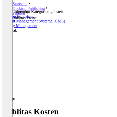
Startseite
Desktop Publishing
In den folgenden Kategorien gelistet:
Publitas
Desktop Publishing
Publitas Preise
Content Management Systeme (CMS)
Catalog Management
Flipbook
Publitas Kosten