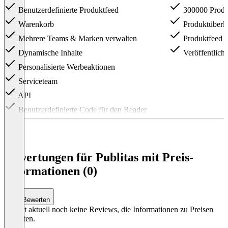
Benutzerdefinierte Produktfeed
300000 Produ
Warenkorb
Produktüberl
Mehrere Teams & Marken verwalten
Produktfeed im
Dynamische Inhalte
Veröffentlich
Personalisierte Werbeaktionen
Serviceteam
API
Benutzerdefinierte Code für den Reader
Item
1
of
4
Bewertungen für Publitas mit Preis-
Informationen (0)
Bewerten
Es gibt aktuell noch keine Reviews, die Informationen zu Preisen
enthalten.