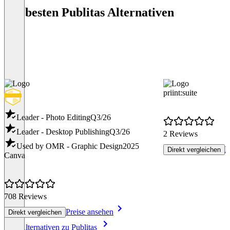
Die besten Publitas Alternativen
priint:suite
Leader - Photo Editing
Q3/26
Leader - Desktop Publishing
Q3/26
2 Reviews
Used by OMR - Graphic Design
2025
P
Direkt vergleichen
Canva
708 Reviews
Preise ansehen
Direkt vergleichen
Item
Alle Alternativen zu Publitas