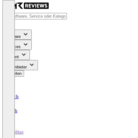
Software
Services
Content
Für Anbieter
Bewerten
Deutsch
English
Publitas