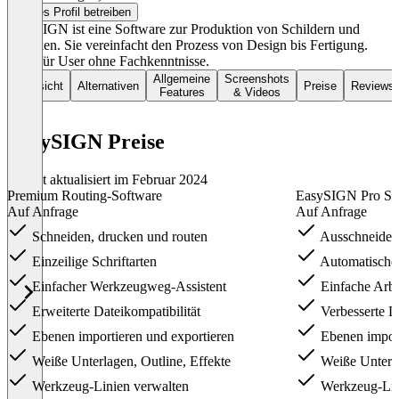
Dieses Profil betreiben
EasySIGN ist eine Software zur Produktion von Schildern und
Grafiken. Sie vereinfacht den Prozess von Design bis Fertigung.
Ideal für User ohne Fachkenntnisse.
Allgemeine
Screenshots
Übersicht
Alternativen
Preise
Reviews
Features
& Videos
EasySIGN Preise
Zuletzt aktualisiert im Februar 2024
Premium Routing-Software
EasySIGN Pro Sig
Auf Anfrage
Auf Anfrage
Schneiden, drucken und routen
Ausschneiden
Einzeilige Schriftarten
Automatische 
Einfacher Werkzeugweg-Assistent
Einfache Arbei
Erweiterte Dateikompatibilität
Verbesserte Da
Ebenen importieren und exportieren
Ebenen import
Weiße Unterlagen, Outline, Effekte
Weiße Unterla
Werkzeug-Linien verwalten
Werkzeug-Lin