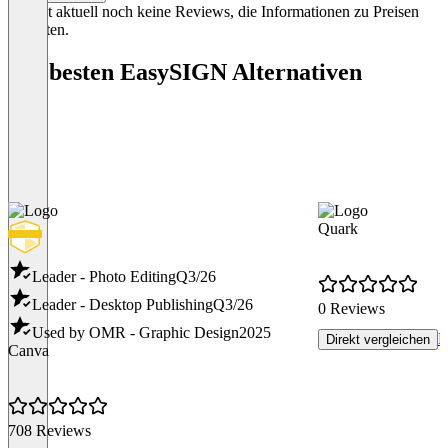
Es gibt aktuell noch keine Reviews, die Informationen zu Preisen
enthalten.
Die besten EasySIGN Alternativen
Quark
Leader - Photo Editing
Q3/26
Leader - Desktop Publishing
Q3/26
0 Reviews
Used by OMR - Graphic Design
2025
P
Direkt vergleichen
Canva
708 Reviews