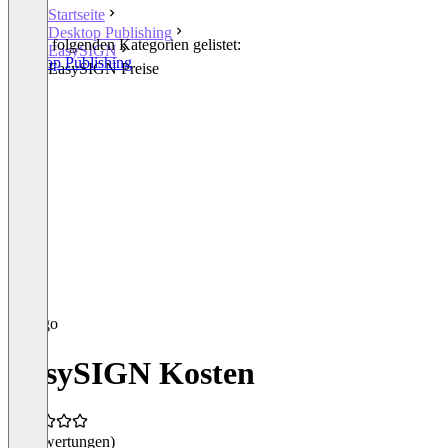
Startseite
Desktop Publishing
In den folgenden Kategorien gelistet:
EasySIGN
Desktop Publishing
EasySIGN Preise
EasySIGN Kosten
(0 Bewertungen)