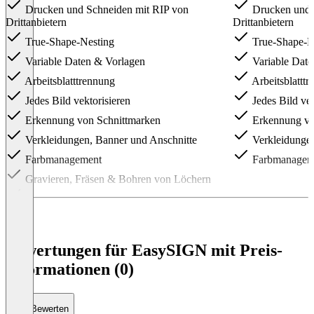
Drucken und Schneiden mit RIP von
Drucken und 
Drittanbietern
Drittanbietern
True-Shape-Nesting
True-Shape-N
Variable Daten & Vorlagen
Variable Date
Arbeitsblatttrennung
Arbeitsblattt
Jedes Bild vektorisieren
Jedes Bild vek
Erkennung von Schnittmarken
Erkennung vo
Verkleidungen, Banner und Anschnitte
Verkleidungen
Farbmanagement
Farbmanagem
Gravieren, Fräsen & Bohren von Löchern
Männliche und weibliche Inlays
Item
1
of
Bewertungen für EasySIGN mit Preis-
3
Informationen (0)
Bewerten