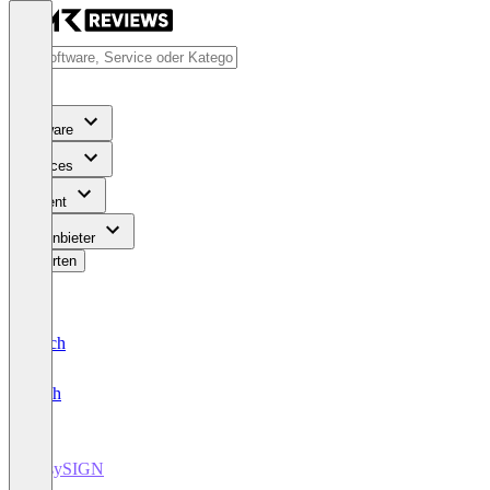
Software
Services
Content
Für Anbieter
Bewerten
Deutsch
English
EasySIGN