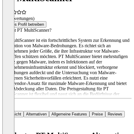
(0 Bewertungen)
Dieses Profil betreiben
Was ist PT MultiScanner?
PT MultiScanner ist ein fortschrittliches System zur Erkennung und
Prävention von Malware-Bedrohungen. Es richtet sich an
Unternehmen jeder Größe, die ihre Infrastruktur vor Malware-
Angriffen schützen möchten. PT MultiScanner bietet mehrstufigen
Schutz gegen Malware, indem es Infektionen auf der
Unternehmensinfrastruktur erkennt und blockiert, verborgene
Bedrohungen aufdeckt und die Untersuchung von Malware-
bezogenen Sicherheitsvorfällen erleichtert. Es nutzt eine
Multivendor-Ansatz für maximale Malware-Erkennung und bietet
volle Abdeckung aller Daten. Die Preisgestaltung für PT
MultiScanner ist flexibel und passt sich an die Bedürfnisse der
Anwender*innen an.
Übersicht
Alternativen
Allgemeine Features
Preise
Reviews