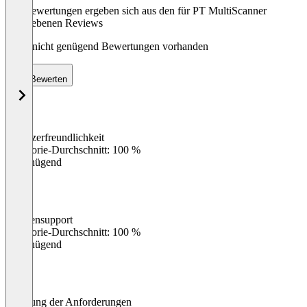
Die Bewertungen ergeben sich aus den für PT MultiScanner
abgegebenen Reviews
Noch nicht genügend Bewertungen vorhanden
Bewerten
Benutzerfreundlichkeit
0
%
Kategorie-Durchschnitt: 100 %
Ungenügend
Kundensupport
0
%
Kategorie-Durchschnitt: 100 %
Ungenügend
Erfüllung der Anforderungen
0
%