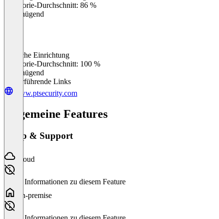
Kategorie-Durchschnitt: 86 %
Ungenügend
Einfache Einrichtung
0
%
Kategorie-Durchschnitt: 100 %
Ungenügend
Weiterführende Links
www.ptsecurity.com
Allgemeine Features
Setup & Support
Cloud
Keine Informationen zu diesem Feature
On-premise
Keine Informationen zu diesem Feature