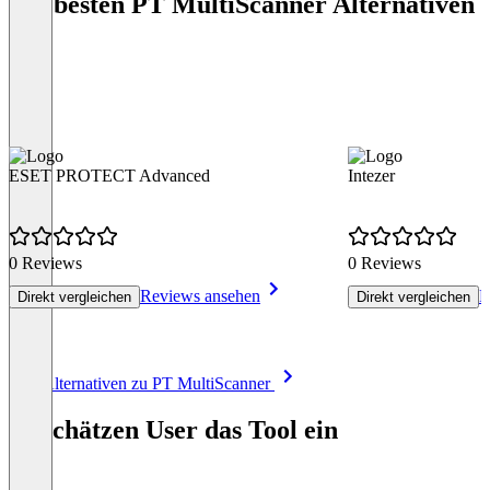
Die besten PT MultiScanner Alternativen
ESET PROTECT Advanced
Intezer
0 Reviews
0 Reviews
Reviews ansehen
R
Direkt vergleichen
Direkt vergleichen
Item
Alle Alternativen zu PT MultiScanner
1
of
So schätzen User das Tool ein
8