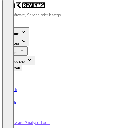
Software
Services
Content
Für Anbieter
Bewerten
Deutsch
English
Malware Analyse Tools