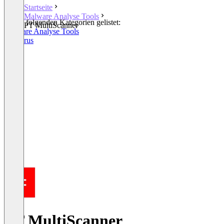
Startseite
Malware Analyse Tools
In den folgenden Kategorien gelistet:
PT MultiScanner
Malware Analyse Tools
Antivirus
PT MultiScanner