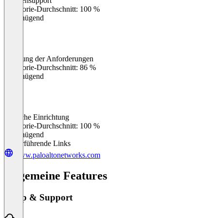
Kundensupport
0
%
Kategorie-Durchschnitt: 100 %
Ungenügend
Erfüllung der Anforderungen
0
%
Kategorie-Durchschnitt: 86 %
Ungenügend
Einfache Einrichtung
0
%
Kategorie-Durchschnitt: 100 %
Ungenügend
Weiterführende Links
www.paloaltonetworks.com
Allgemeine Features
Setup & Support