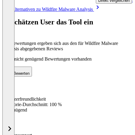
R
Direkt vergleichen
Item
Alle Alternativen zu Wildfire Malware Analysis
1
of
So schätzen User das Tool ein
8
Die Bewertungen ergeben sich aus den für Wildfire Malware
Analysis abgegebenen Reviews
Noch nicht genügend Bewertungen vorhanden
Bewerten
Benutzerfreundlichkeit
0
%
Kategorie-Durchschnitt: 100 %
Ungenügend