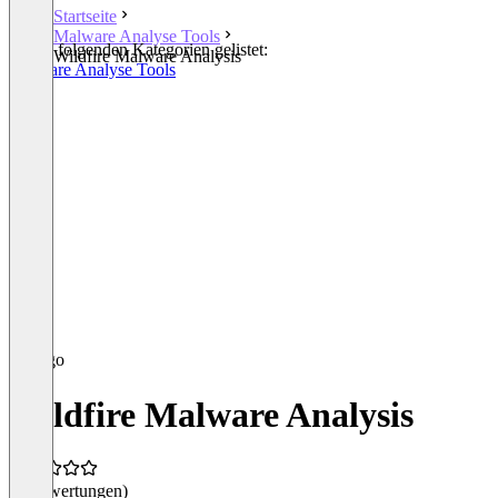
Startseite
Malware Analyse Tools
In den folgenden Kategorien gelistet:
Wildfire Malware Analysis
Malware Analyse Tools
Wildfire Malware Analysis
(0 Bewertungen)