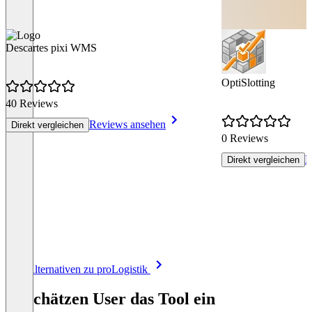
Descartes pixi WMS
OptiSlotting
40 Reviews
Reviews ansehen
Direkt vergleichen
0 Reviews
R
Direkt vergleichen
Item
Alle Alternativen zu proLogistik
1
of
So schätzen User das Tool ein
8