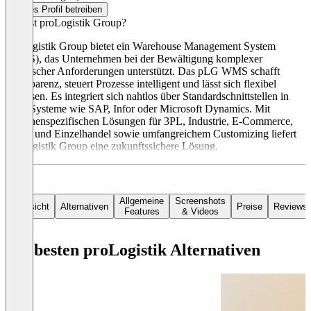
Dieses Profil betreiben
Was ist proLogistik Group?
proLogistik Group bietet ein Warehouse Management System
(WMS), das Unternehmen bei der Bewältigung komplexer
logistischer Anforderungen unterstützt. Das pLG WMS schafft
Transparenz, steuert Prozesse intelligent und lässt sich flexibel
anpassen. Es integriert sich nahtlos über Standardschnittstellen in
ERP-Systeme wie SAP, Infor oder Microsoft Dynamics. Mit
branchenspezifischen Lösungen für 3PL, Industrie, E-Commerce,
Groß- und Einzelhandel sowie umfangreichem Customizing liefert
proLogistik Group eine zukunftssichere Lösung.
Allgemeine
Screenshots
Übersicht
Alternativen
Preise
Reviews
Features
& Videos
Die besten proLogistik Alternativen