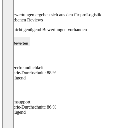
Die Bewertungen ergeben sich aus den für proLogistik
abgegebenen Reviews
Noch nicht genügend Bewertungen vorhanden
Bewerten
Benutzerfreundlichkeit
0
%
Kategorie-Durchschnitt: 88 %
Ungenügend
Kundensupport
0
%
Kategorie-Durchschnitt: 86 %
Ungenügend