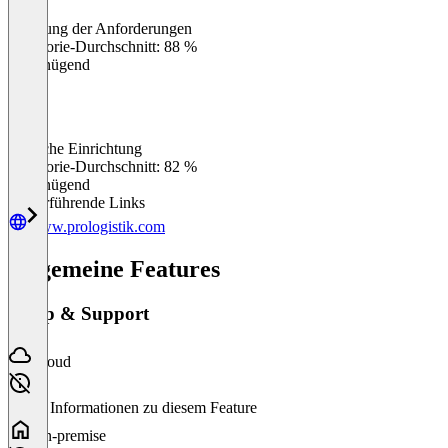
Erfüllung der Anforderungen
0
%
Kategorie-Durchschnitt: 88 %
Ungenügend
Einfache Einrichtung
0
%
Kategorie-Durchschnitt: 82 %
Ungenügend
Weiterführende Links
www.prologistik.com
Allgemeine Features
Setup & Support
Cloud
Keine Informationen zu diesem Feature
On-premise