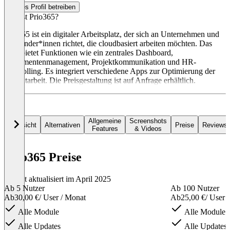
Dieses Profil betreiben
Was ist Prio365?
Prio365 ist ein digitaler Arbeitsplatz, der sich an Unternehmen und
Anwender*innen richtet, die cloudbasiert arbeiten möchten. Das
Tool bietet Funktionen wie ein zentrales Dashboard,
Dokumentenmanagement, Projektkommunikation und HR-
Controlling. Es integriert verschiedene Apps zur Optimierung der
Projektarbeit. Die Preisgestaltung ist auf Anfrage erhältlich.
Allgemeine
Screenshots
Übersicht
Alternativen
Preise
Reviews
Features
& Videos
Prio365 Preise
Zuletzt aktualisiert im April 2025
Ab 5 Nutzer
Ab 100 Nutzer
Ab
30,00 €
/ User / Monat
Ab
25,00 €
/ User 
Alle Module
Alle Module
Alle Updates
Alle Updates