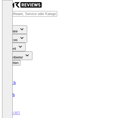
Software
Services
Content
Für Anbieter
Bewerten
Deutsch
English
Prio365