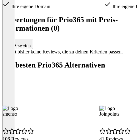
Ihre eigene Domain
Ihre eigene 
Item
1
Bewertungen für Prio365 mit Preis-
of
Informationen (0)
3
Bewerten
Es gibt bisher keine Reviews, die zu deinen Kriterien passen.
Die besten Prio365 Alternativen
smenso
Joinpoints
106 Reviews
41 Reviews