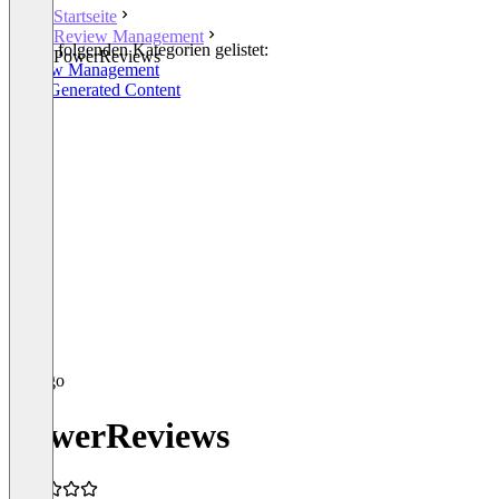
Startseite
Review Management
In den folgenden Kategorien gelistet:
PowerReviews
Review Management
User-Generated Content
PowerReviews