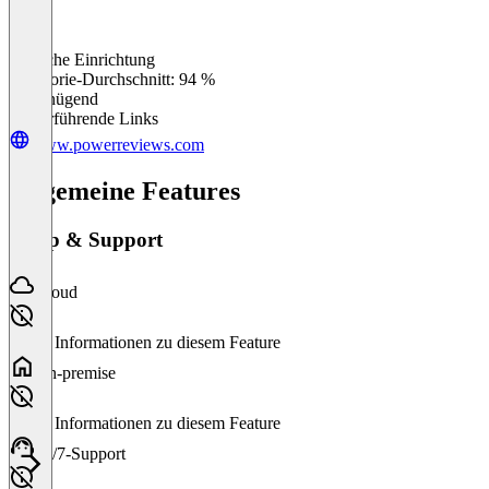
Einfache Einrichtung
0
%
Kategorie-Durchschnitt: 94 %
Ungenügend
Weiterführende Links
www.powerreviews.com
Allgemeine Features
Setup & Support
Cloud
Keine Informationen zu diesem Feature
On-premise
Keine Informationen zu diesem Feature
24/7-Support