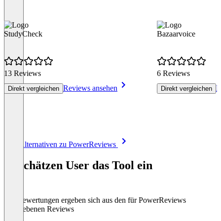
StudyCheck
Bazaarvoice
13 Reviews
6 Reviews
Reviews ansehen
R
Direkt vergleichen
Direkt vergleichen
Item
Alle Alternativen zu PowerReviews
1
of
So schätzen User das Tool ein
8
Die Bewertungen ergeben sich aus den für PowerReviews
abgegebenen Reviews