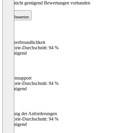
Noch nicht genügend Bewertungen vorhanden
Bewerten
Benutzerfreundlichkeit
0
%
Kategorie-Durchschnitt: 94 %
Ungenügend
Kundensupport
0
%
Kategorie-Durchschnitt: 94 %
Ungenügend
Erfüllung der Anforderungen
0
%
Kategorie-Durchschnitt: 94 %
Ungenügend