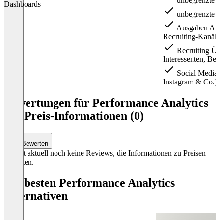
unbegrenzte A
Dashboards
unbegrenzte A
Ausgaben Anal
Recruiting-Kanäle
Recruiting Üb
Interessenten, Be
Social Media 
Instagram & Co.)
Item
1
Bewertungen für Performance Analytics
of
mit Preis-Informationen (0)
3
Bewerten
Es gibt aktuell noch keine Reviews, die Informationen zu Preisen
enthalten.
Die besten Performance Analytics
Alternativen