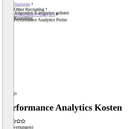
Startseite
Other Recruiting
In den folgenden Kategorien gelistet:
Performance Analytics
Other Recruiting
Performance Analytics Preise
Performance Analytics Kosten
(0 Bewertungen)