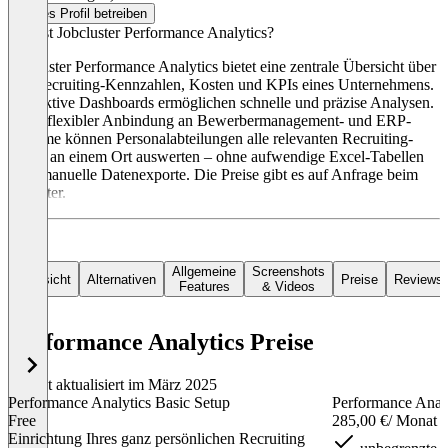
Dieses Profil betreiben
Was ist Jobcluster Performance Analytics?
Jobcluster Performance Analytics bietet eine zentrale Übersicht über
alle Recruiting-Kennzahlen, Kosten und KPIs eines Unternehmens.
Interaktive Dashboards ermöglichen schnelle und präzise Analysen.
Dank flexibler Anbindung an Bewerbermanagement- und ERP-
Systeme können Personalabteilungen alle relevanten Recruiting-
Daten an einem Ort auswerten – ohne aufwendige Excel-Tabellen
oder manuelle Datenexporte. Die Preise gibt es auf Anfrage beim
Anbieter.
Allgemeine
Screenshots
Übersicht
Alternativen
Preise
Reviews
Features
& Videos
Performance Analytics Preise
Zuletzt aktualisiert im März 2025
Performance Analytics Basic Setup
Performance Anal
Free
285,00 €
/ Monat
Einrichtung Ihres ganz persönlichen Recruiting