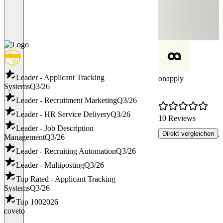
Leader - Applicant Tracking
onapply
Systems
Q3/26
Leader - Recruitment Marketing
Q3/26
Leader - HR Service Delivery
Q3/26
10 Reviews
Leader - Job Description
P
Direkt vergleichen
Management
Q3/26
Leader - Recruiting Automation
Q3/26
Leader - Multiposting
Q3/26
Top Rated - Applicant Tracking
Systems
Q3/26
Top 100
2026
coveto