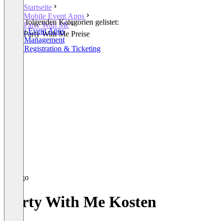
Startseite
Mobile Event Apps
In den folgenden Kategorien gelistet:
Party With Me
Mobile Event Apps
Party With Me Preise
Event Management
Event Registration & Ticketing
Party With Me Kosten