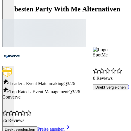
Die besten Party With Me Alternativen
SpotMe
0 Reviews
Leader - Event Matchmaking
Q3/26
P
Direkt vergleichen
Top Rated - Event Management
Q3/26
Converve
26 Reviews
Preise ansehen
Direkt vergleichen