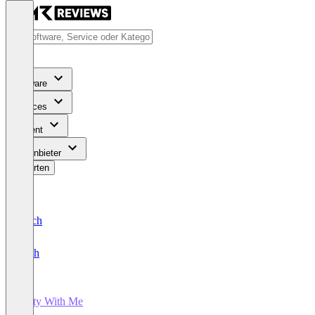
Software
Services
Content
Für Anbieter
Bewerten
Deutsch
English
Party With Me