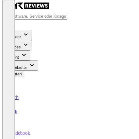
Software
Services
Content
Für Anbieter
Bewerten
Deutsch
English
Guidebook