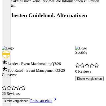
Es gibt aktuell noch keine Reviews, die Informationen zu Preisen
enthalten.
Die besten Guidebook Alternativen
SpotMe
Leader - Event Matchmaking
Q3/26
Top Rated - Event Management
Q3/26
0 Reviews
Converve
P
Direkt vergleichen
26 Reviews
Preise ansehen
Direkt vergleichen