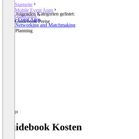
Startseite
Mobile Event Apps
In den folgenden Kategorien gelistet:
Guidebook
Mobile Event Apps
Guidebook Preise
Event Networking and Matchmaking
Event Planning
Guidebook Kosten