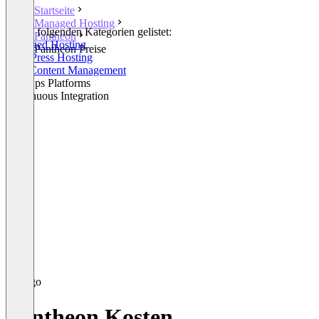
Startseite
Managed Hosting
In den folgenden Kategorien gelistet:
Pantheon
Managed Hosting
Pantheon Preise
WordPress Hosting
Web Content Management
WebOps Platforms
Continuous Integration
Pantheon Kosten