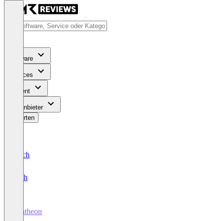
Software
Services
Content
Für Anbieter
Bewerten
Deutsch
English
Pantheon