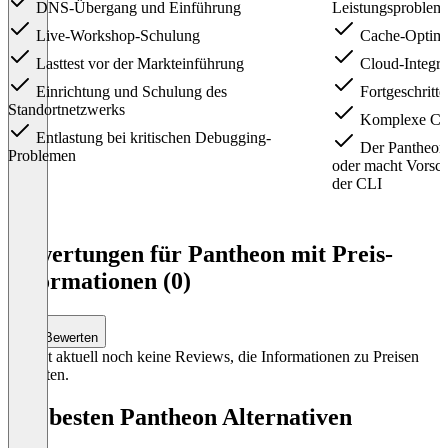
DNS-Übergang und Einführung
Leistungsproblem
Live-Workshop-Schulung
Cache-Optimi
Lasttest vor der Markteinführung
Cloud-Integra
Einrichtung und Schulung des
Fortgeschritt
Standortnetzwerks
Komplexe Cac
Entlastung bei kritischen Debugging-
Der Pantheon-
Problemen
oder macht Vorsch
der CLI
Item
1
Bewertungen für Pantheon mit Preis-
of
Informationen (0)
4
Bewerten
Es gibt aktuell noch keine Reviews, die Informationen zu Preisen
enthalten.
Die besten Pantheon Alternativen