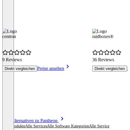
centron
raidboxes®
9 Reviews
36 Reviews
Preise ansehen
P
Direkt vergleichen
Direkt vergleichen
Item
Alle Alternativen zu Pantheon
1
Alle Produkte
Alle Services
Alle Software Kategorien
Alle Service
of