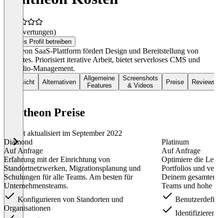
(0 Bewertungen)
Dieses Profil betreiben
Pantheon SaaS-Plattform fördert Design und Bereitstellung von
Websites. Priorisiert iterative Arbeit, bietet serverloses CMS und
Portfolio-Management.
Allgemeine
Screenshots
Übersicht
Alternativen
Preise
Reviews
Features
& Videos
Pantheon Preise
Zuletzt aktualisiert im September 2022
Diamond
Platinum
Auf Anfrage
Auf Anfrage
Erfahrung mit der Einrichtung von
Optimiere die Lei
Standortnetzwerken, Migrationsplanung und
Portfolios und ver
Schulungen für alle Teams. Am besten für
Deinem gesamten 
Unternehmensteams.
Teams und hohe L
Konfigurieren von Standorten und
Benutzerdefin
Organisationen
Identifiziere