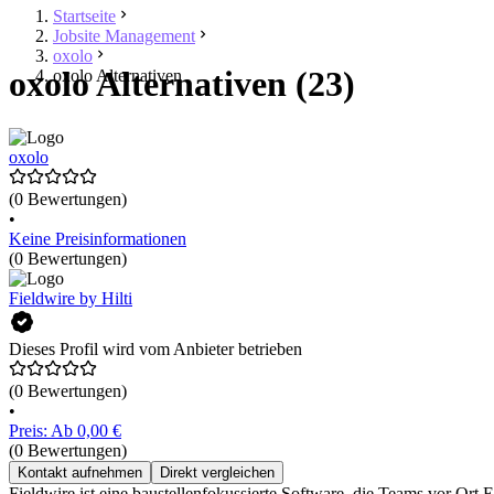
Startseite
Jobsite Management
oxolo
oxolo Alternativen (23)
oxolo Alternativen
oxolo
(0 Bewertungen)
•
Keine Preisinformationen
(0 Bewertungen)
Fieldwire by Hilti
Dieses Profil wird vom Anbieter betrieben
(0 Bewertungen)
•
Preis: Ab 0,00 €
(0 Bewertungen)
Kontakt aufnehmen
Direkt vergleichen
Fieldwire ist eine baustellenfokussierte Software, die Teams vor Ort