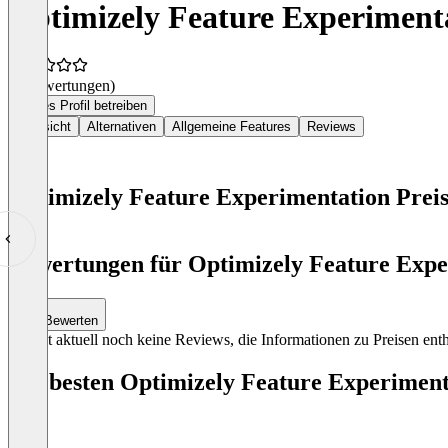
Optimizely Feature Experiment
(0 Bewertungen)
Dieses Profil betreiben
Übersicht
Alternativen
Allgemeine Features
Reviews
Optimizely Feature Experimentation Prei
Item
1
Bewertungen für Optimizely Feature Exper
of
0
Bewerten
Es gibt aktuell noch keine Reviews, die Informationen zu Preisen enth
Die besten Optimizely Feature Experiment