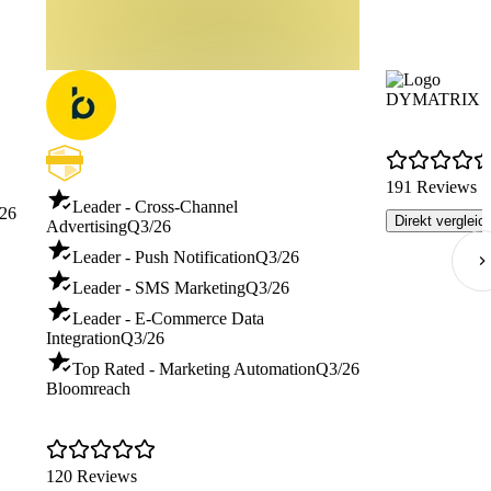
DYMATRIX Cus
191 Reviews
Leader - Cross-Channel
26
Direkt vergleic
Advertising
Q3/26
Leader - Push Notification
Q3/26
Leader - SMS Marketing
Q3/26
Leader - E-Commerce Data
Integration
Q3/26
Top Rated - Marketing Automation
Q3/26
Bloomreach
120 Reviews