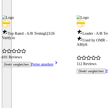
Top Rated - A/B Testing
Q3/26
Leader - A/B Te
Varify.io
Used by OMR - 
ABlyft
101 Reviews
112 Reviews
Preise ansehen
Direkt vergleichen
P
Direkt vergleichen