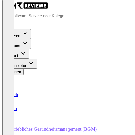
Software
Services
Content
Für Anbieter
Bewerten
Deutsch
English
Betriebliches Gesundheitsmanagement (BGM)