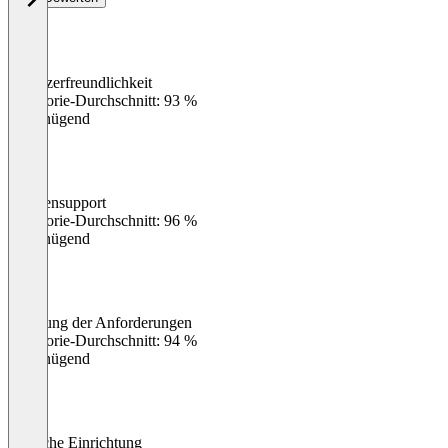
Benutzerfreundlichkeit
0
%
Kategorie-Durchschnitt: 93 %
Ungenügend
Kundensupport
0
%
Kategorie-Durchschnitt: 96 %
Ungenügend
Erfüllung der Anforderungen
0
%
Kategorie-Durchschnitt: 94 %
Ungenügend
Einfache Einrichtung
0
%