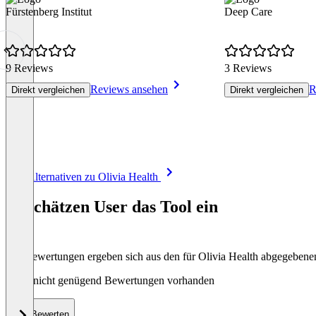
Fürstenberg Institut
Deep Care
9 Reviews
3 Reviews
Reviews ansehen
R
Direkt vergleichen
Direkt vergleichen
Item
Alle Alternativen zu Olivia Health
1
of
So schätzen User das Tool ein
8
Die Bewertungen ergeben sich aus den für Olivia Health abgegeben
Noch nicht genügend Bewertungen vorhanden
Bewerten