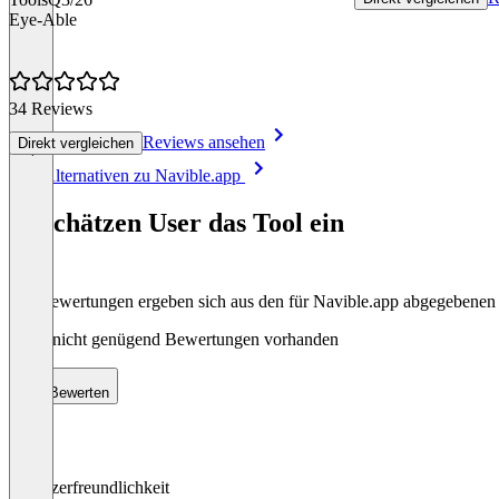
Eye-Able
34 Reviews
Reviews ansehen
Direkt vergleichen
Item
Alle Alternativen zu Navible.app
1
of
So schätzen User das Tool ein
8
Die Bewertungen ergeben sich aus den für Navible.app abgegebene
Noch nicht genügend Bewertungen vorhanden
Bewerten
Benutzerfreundlichkeit
0
%