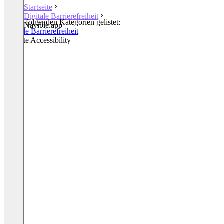
Startseite
Digitale Barrierefreiheit
In den folgenden Kategorien gelistet:
Navible.app
Digitale Barrierefreiheit
Website Accessibility