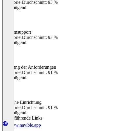
Kategorie-Durchschnitt: 93 %
Ungenügend
Kundensupport
0
%
Kategorie-Durchschnitt: 93 %
Ungenügend
Erfüllung der Anforderungen
0
%
Kategorie-Durchschnitt: 91 %
Ungenügend
Einfache Einrichtung
0
%
Kategorie-Durchschnitt: 91 %
Ungenügend
Weiterführende Links
www.navible.app