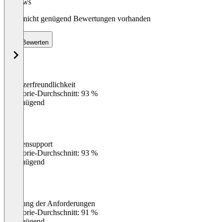
Reviews
Noch nicht genügend Bewertungen vorhanden
Bewerten
Benutzerfreundlichkeit
0
%
Kategorie-Durchschnitt: 93 %
Ungenügend
Kundensupport
0
%
Kategorie-Durchschnitt: 93 %
Ungenügend
Erfüllung der Anforderungen
0
%
Kategorie-Durchschnitt: 91 %
Ungenügend