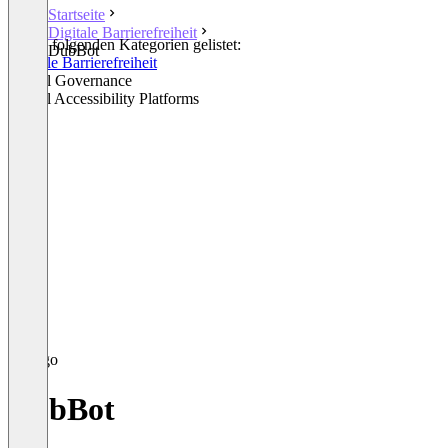
Startseite
Digitale Barrierefreiheit
In den folgenden Kategorien gelistet:
DubBot
Digitale Barrierefreiheit
Digital Governance
Digital Accessibility Platforms
DubBot