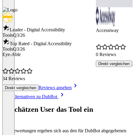
Leader - Digital Accessibility
Accessiway
Tools
Q3/26
Top Rated - Digital Accessibility
Tools
Q3/26
Eye-Able
0 Reviews
R
Direkt vergleichen
34 Reviews
Reviews ansehen
Direkt vergleichen
Item
Alle Alternativen zu DubBot
1
of
So schätzen User das Tool ein
8
Die Bewertungen ergeben sich aus den für DubBot abgegebenen