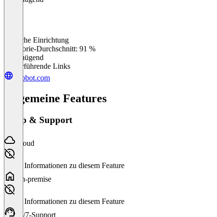
Einfache Einrichtung
0
%
Kategorie-Durchschnitt: 91 %
Ungenügend
Weiterführende Links
dubbot.com
Allgemeine Features
Setup & Support
Cloud
Keine Informationen zu diesem Feature
On-premise
Keine Informationen zu diesem Feature
24/7-Support