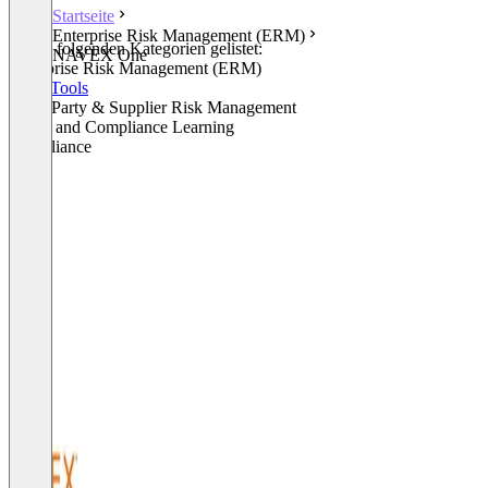
Startseite
Enterprise Risk Management (ERM)
In den folgenden Kategorien gelistet:
NAVEX One
Enterprise Risk Management (ERM)
GRC Tools
Third Party & Supplier Risk Management
Ethics and Compliance Learning
Compliance
+5