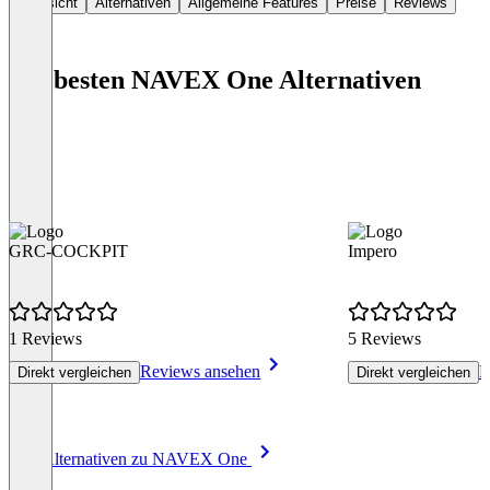
Übersicht
Alternativen
Allgemeine Features
Preise
Reviews
Die besten NAVEX One Alternativen
GRC-COCKPIT
Impero
1 Reviews
5 Reviews
Reviews ansehen
R
Direkt vergleichen
Direkt vergleichen
Item
Alle Alternativen zu NAVEX One
1
of