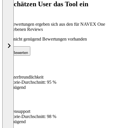
So schätzen User das Tool ein
8
Die Bewertungen ergeben sich aus den für NAVEX One
abgegebenen Reviews
Noch nicht genügend Bewertungen vorhanden
Bewerten
Benutzerfreundlichkeit
0
%
Kategorie-Durchschnitt: 95 %
Ungenügend
Kundensupport
0
%
Kategorie-Durchschnitt: 98 %
Ungenügend