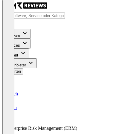
Software
Services
Content
Für Anbieter
Bewerten
Deutsch
English
Enterprise Risk Management (ERM)