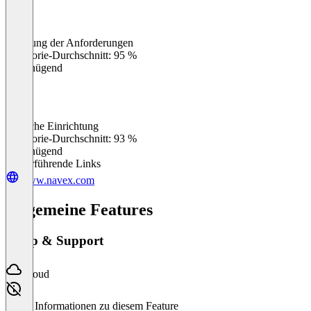
Erfüllung der Anforderungen
0
%
Kategorie-Durchschnitt: 95 %
Ungenügend
Einfache Einrichtung
0
%
Kategorie-Durchschnitt: 93 %
Ungenügend
Weiterführende Links
www.navex.com
Allgemeine Features
Setup & Support
Cloud
Keine Informationen zu diesem Feature