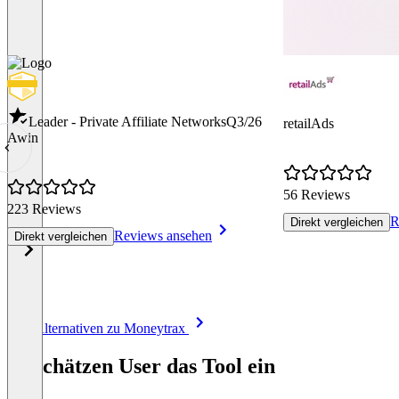
Leader - Private Affiliate Networks
Q3/26
retailAds
Awin
56 Reviews
223 Reviews
R
Direkt vergleichen
Reviews ansehen
Direkt vergleichen
Item
Alle Alternativen zu Moneytrax
1
of
So schätzen User das Tool ein
8