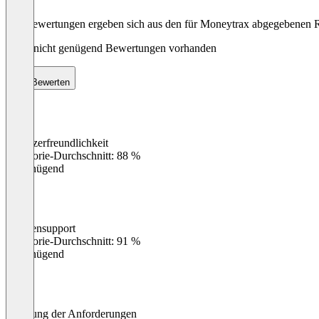
Die Bewertungen ergeben sich aus den für Moneytrax abgegebenen 
Noch nicht genügend Bewertungen vorhanden
Bewerten
Benutzerfreundlichkeit
0
%
Kategorie-Durchschnitt: 88 %
Ungenügend
Kundensupport
0
%
Kategorie-Durchschnitt: 91 %
Ungenügend
Erfüllung der Anforderungen
0
%