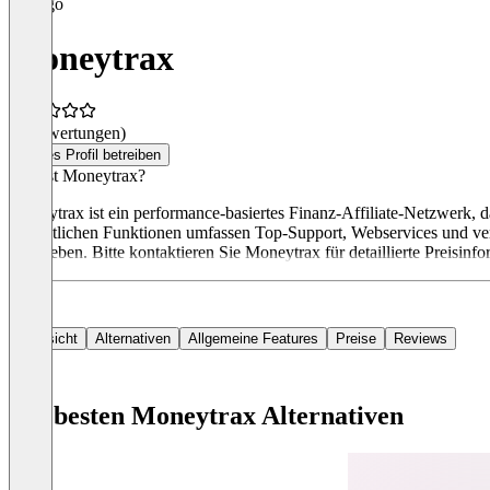
Moneytrax
(0 Bewertungen)
Dieses Profil betreiben
Was ist Moneytrax?
Moneytrax ist ein performance-basiertes Finanz-Affiliate-Netzwerk, da
wesentlichen Funktionen umfassen Top-Support, Webservices und vers
angegeben. Bitte kontaktieren Sie Moneytrax für detaillierte Preisinf
Übersicht
Alternativen
Allgemeine Features
Preise
Reviews
Die besten Moneytrax Alternativen