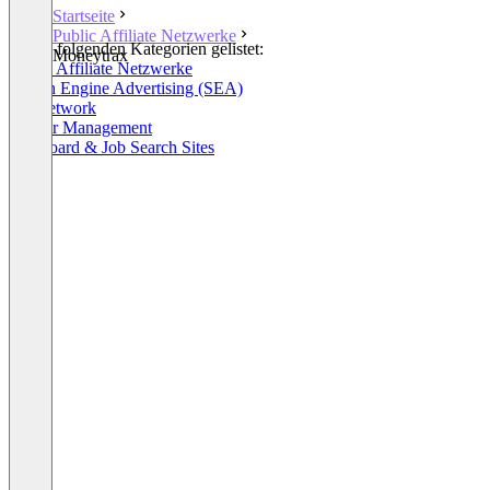
Startseite
Public Affiliate Netzwerke
In den folgenden Kategorien gelistet:
Moneytrax
Public Affiliate Netzwerke
Search Engine Advertising (SEA)
Ad Network
Partner Management
Job Board & Job Search Sites