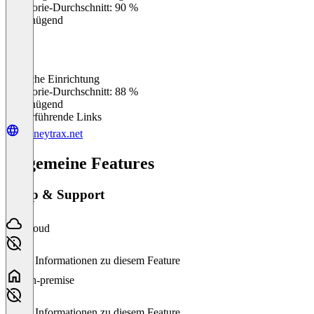
Kategorie-Durchschnitt: 90 %
Ungenügend
Einfache Einrichtung
0
%
Kategorie-Durchschnitt: 88 %
Ungenügend
Weiterführende Links
moneytrax.net
Allgemeine Features
Setup & Support
Cloud
Keine Informationen zu diesem Feature
On-premise
Keine Informationen zu diesem Feature