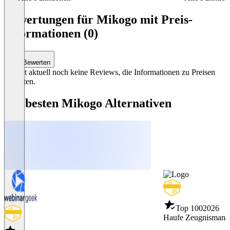
Item
1
Bewertungen für Mikogo mit Preis-
of
Informationen (0)
3
Bewerten
Es gibt aktuell noch keine Reviews, die Informationen zu Preisen
enthalten.
Die besten Mikogo Alternativen
Top 100
2026
Haufe Zeugnismana