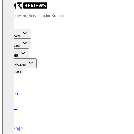
Software
Services
Content
Für Anbieter
Bewerten
Deutsch
English
Mikogo