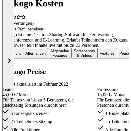
Mikogo Kosten
(0 Bewertungen)
Dieses Profil betreiben
Mikogo ist eine Desktop-Sharing-Software für Fernwartung,
Webkonferenzen und E-Learning. Erlaubt Teilnehmern den Zugang
via Browser, teilt Inhalte live mit bis zu 25 Personen.
Allgemeine
Screenshots
Übersicht
Alternativen
Features
Preise
Features
& Videos
Mikogo Preise
Zuletzt aktualisiert im Februar 2022
Team
Professional
45,00 €
/ Monat
15,00 €
/ Monat
Für Teams von bis zu 5 Benutzern, die
Für Benutzer, die 
gleichzeitig Sitzungen durchführen
Personen durchfü
5 Einzelplatzlizenzen
1 Einzelplatzl
25 Teilnehmer/Sitzung
25 Teilnehmer
Alle Funktionen
Alle Funktion