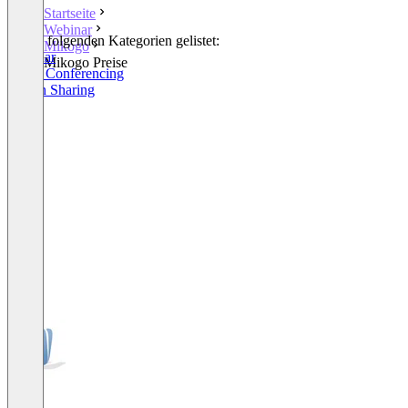
Startseite
Webinar
In den folgenden Kategorien gelistet:
Mikogo
Webinar
Mikogo Preise
Video Conferencing
Screen Sharing