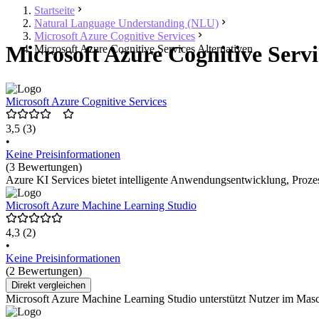
Startseite
Natural Language Understanding (NLU)
Microsoft Azure Cognitive Services
Microsoft Azure Cognitive Servi
Microsoft Azure Cognitive Services Alternativen
Microsoft Azure Cognitive Services
3,5
(3)
•
Keine Preisinformationen
(3 Bewertungen)
Azure KI Services bietet intelligente Anwendungsentwicklung, Proze
Microsoft Azure Machine Learning Studio
4,3
(2)
•
Keine Preisinformationen
(2 Bewertungen)
Direkt vergleichen
Microsoft Azure Machine Learning Studio unterstützt Nutzer im Masc