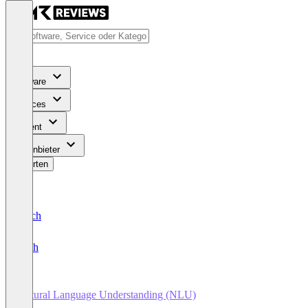
Software
Services
Content
Für Anbieter
Bewerten
Deutsch
English
Natural Language Understanding (NLU)