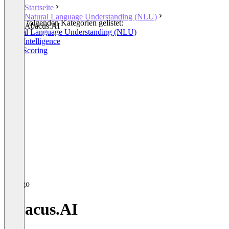
Startseite
Natural Language Understanding (NLU)
In den folgenden Kategorien gelistet:
Abacus.AI
Natural Language Understanding (NLU)
Sales Intelligence
Lead Scoring
Abacus.AI