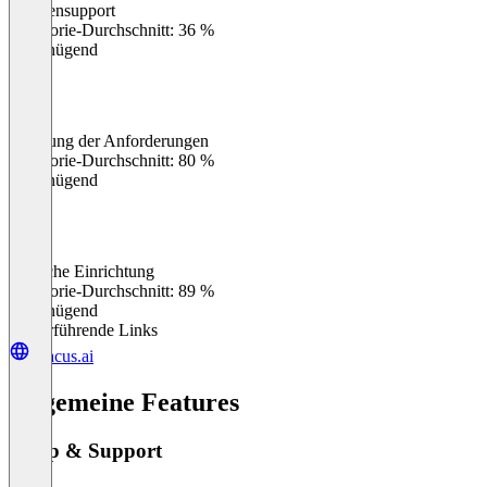
Kundensupport
0
%
Kategorie-Durchschnitt: 36 %
Ungenügend
Erfüllung der Anforderungen
0
%
Kategorie-Durchschnitt: 80 %
Ungenügend
Einfache Einrichtung
0
%
Kategorie-Durchschnitt: 89 %
Ungenügend
Weiterführende Links
abacus.ai
Allgemeine Features
Setup & Support