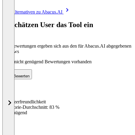
Item
Alle Alternativen zu Abacus.AI
1
of
So schätzen User das Tool ein
8
Die Bewertungen ergeben sich aus den für Abacus.AI abgegebenen
Reviews
Noch nicht genügend Bewertungen vorhanden
Bewerten
Benutzerfreundlichkeit
0
%
Kategorie-Durchschnitt: 83 %
Ungenügend