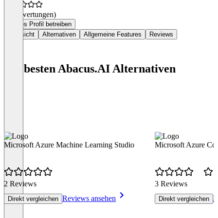
(0 Bewertungen)
Dieses Profil betreiben
Übersicht
Alternativen
Allgemeine Features
Reviews
Die besten Abacus.AI Alternativen
Microsoft Azure Machine Learning Studio
Microsoft Azure Cog
2 Reviews
3 Reviews
Reviews ansehen
R
Direkt vergleichen
Direkt vergleichen