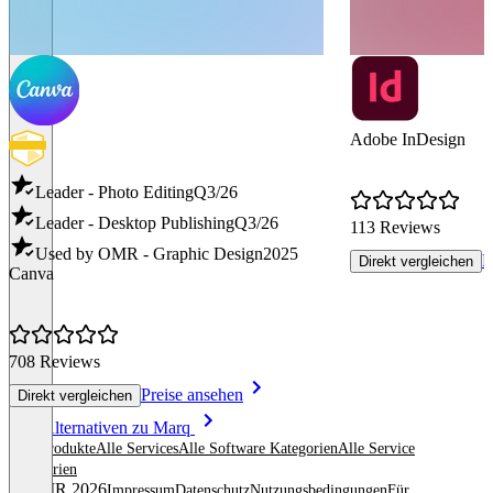
Adobe InDesign
Leader - Photo Editing
Q3/26
Leader - Desktop Publishing
Q3/26
113 Reviews
Used by OMR - Graphic Design
2025
P
Direkt vergleichen
Canva
708 Reviews
Preise ansehen
Direkt vergleichen
Item
Alle Alternativen zu Marq
1
Alle Produkte
Alle Services
Alle Software Kategorien
Alle Service
of
Kategorien
8
© OMR 2026
Impressum
Datenschutz
Nutzungsbedingungen
Für