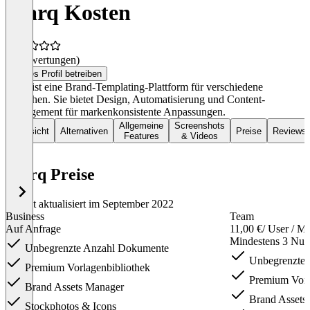
Marq Kosten
(0 Bewertungen)
Dieses Profil betreiben
Marq ist eine Brand-Templating-Plattform für verschiedene
Branchen. Sie bietet Design, Automatisierung und Content-
Management für markenkonsistente Anpassungen.
Allgemeine
Screenshots
Übersicht
Alternativen
Preise
Reviews
Features
& Videos
Marq Preise
Zuletzt aktualisiert im September 2022
Business
Team
Auf Anfrage
11,00 €
/ User / M
Mindestens 3 Nutz
Unbegrenzte Anzahl Dokumente
Unbegrenzte 
Premium Vorlagenbibliothek
Premium Vorl
Brand Assets Manager
Brand Assets
Stockphotos & Icons