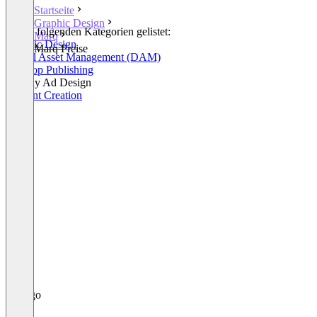
Startseite
Graphic Design
In den folgenden Kategorien gelistet:
Marq
Graphic Design
Marq Preise
Digital Asset Management (DAM)
Desktop Publishing
Display Ad Design
Content Creation
+1