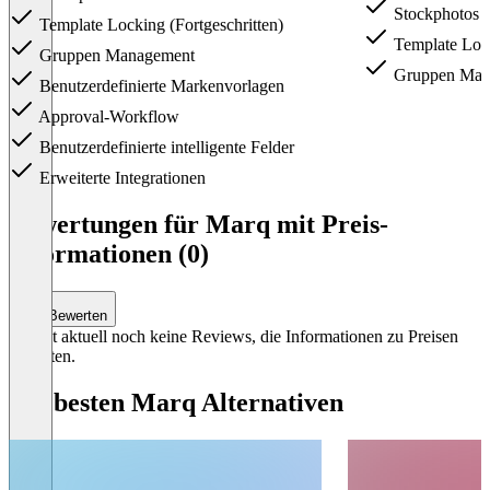
Stockphotos 
Template Locking (Fortgeschritten)
Template Lock
Gruppen Management
Gruppen Man
Benutzerdefinierte Markenvorlagen
Approval-Workflow
Benutzerdefinierte intelligente Felder
Erweiterte Integrationen
Item
1
Bewertungen für Marq mit Preis-
of
Informationen (0)
4
Bewerten
Es gibt aktuell noch keine Reviews, die Informationen zu Preisen
enthalten.
Die besten Marq Alternativen