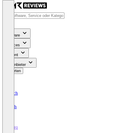
Software
Services
Content
Für Anbieter
Bewerten
Deutsch
English
Marq