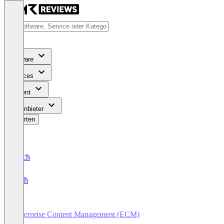
Software
Services
Content
Für Anbieter
Bewerten
Deutsch
English
Enterprise Content Management (ECM)