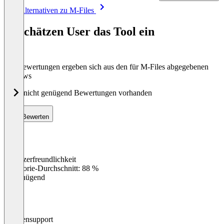
Item
Alle Alternativen zu M-Files
1
of
So schätzen User das Tool ein
8
Die Bewertungen ergeben sich aus den für M-Files abgegebenen
Reviews
Noch nicht genügend Bewertungen vorhanden
Bewerten
Benutzerfreundlichkeit
0
%
Kategorie-Durchschnitt: 88 %
Ungenügend
Kundensupport
0
%