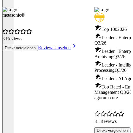
metasonic®
Top 100
2026
Leader - Enterp
3 Reviews
Q3/26
Reviews ansehen
Direkt vergleichen
Leader - Enterpr
Archiving
Q3/26
Leader - Intelli
Processing
Q3/26
Leader - AI Age
Top Rated - Ente
Management
Q3/26
agorum core
81 Reviews
R
Direkt vergleichen