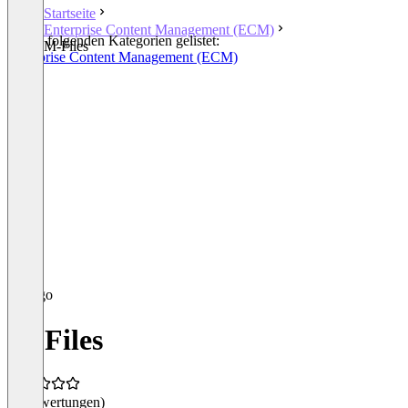
Startseite
Enterprise Content Management (ECM)
In den folgenden Kategorien gelistet:
M-Files
Enterprise Content Management (ECM)
M-Files
(0 Bewertungen)