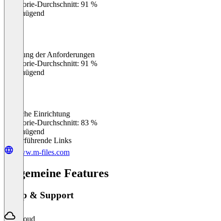
Kategorie-Durchschnitt: 91 %
Ungenügend
Erfüllung der Anforderungen
0
%
Kategorie-Durchschnitt: 91 %
Ungenügend
Einfache Einrichtung
0
%
Kategorie-Durchschnitt: 83 %
Ungenügend
Weiterführende Links
www.m-files.com
Allgemeine Features
Setup & Support
Cloud