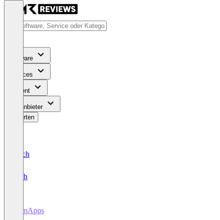
Software
Services
Content
Für Anbieter
Bewerten
Deutsch
English
LumApps