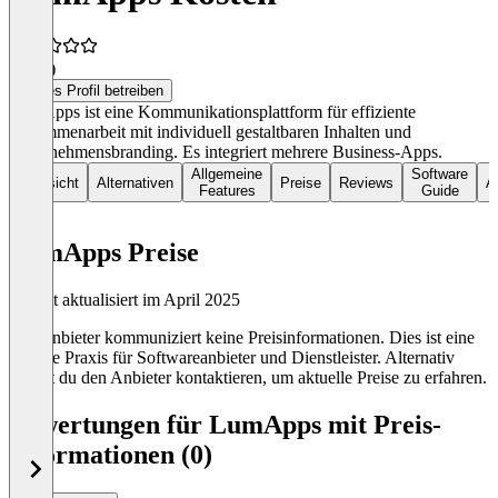
5,0
(1)
Dieses Profil betreiben
LumApps ist eine Kommunikationsplattform für effiziente
Zusammenarbeit mit individuell gestaltbaren Inhalten und
Unternehmensbranding. Es integriert mehrere Business-Apps.
Allgemeine
Software
Übersicht
Alternativen
Preise
Reviews
Ar
Features
Guide
LumApps Preise
Zuletzt aktualisiert im April 2025
Der Anbieter kommuniziert keine Preisinformationen. Dies ist eine
übliche Praxis für Softwareanbieter und Dienstleister. Alternativ
kannst du den Anbieter kontaktieren, um aktuelle Preise zu erfahren.
Bewertungen für LumApps mit Preis-
Informationen (0)