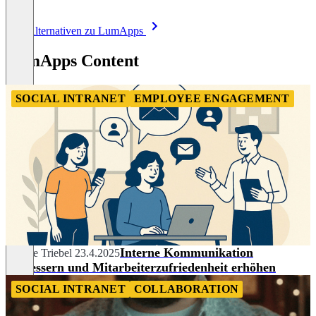
Item
Alle Alternativen zu LumApps
1
of
LumApps Content
8
SOCIAL INTRANET
EMPLOYEE ENGAGEMENT
Interne Kommunikation
Nadine Triebel
23.4.2025
verbessern und Mitarbeiterzufriedenheit erhöhen
SOCIAL INTRANET
COLLABORATION