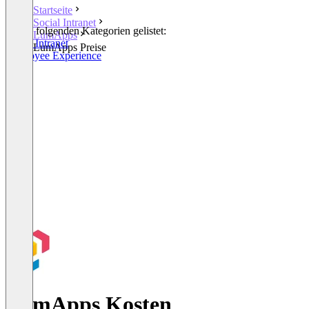
Startseite
Social Intranet
In den folgenden Kategorien gelistet:
LumApps
Social Intranet
LumApps Preise
Employee Experience
LumApps Kosten