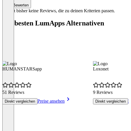
Bewerten
Es gibt bisher keine Reviews, die zu deinen Kriterien passen.
Die besten LumApps Alternativen
HUMANSTARSapp
Loxonet
51 Reviews
9 Reviews
Preise ansehen
P
Direkt vergleichen
Direkt vergleichen