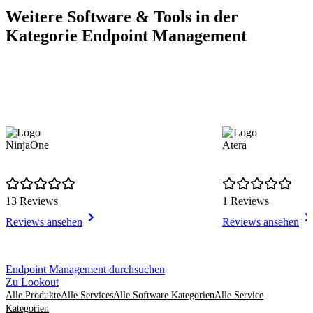
Weitere Software & Tools in der
Kategorie Endpoint Management
NinjaOne
Atera
13 Reviews
1 Reviews
Reviews ansehen
Reviews ansehen
Item
Endpoint Management durchsuchen
1
Zu Lookout
of
Alle Produkte
Alle Services
Alle Software Kategorien
Alle Service
8
Kategorien