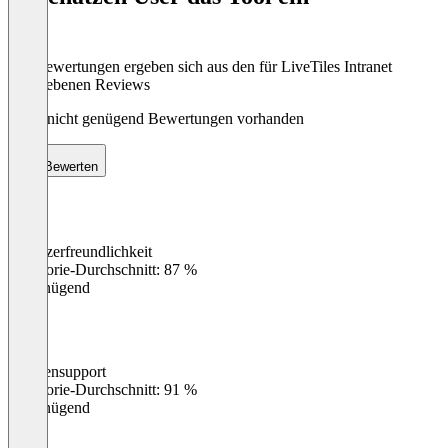
Die Bewertungen ergeben sich aus den für LiveTiles Intranet
abgegebenen Reviews
Noch nicht genügend Bewertungen vorhanden
Bewerten
Benutzerfreundlichkeit
0
%
Kategorie-Durchschnitt: 87 %
Ungenügend
Kundensupport
0
%
Kategorie-Durchschnitt: 91 %
Ungenügend