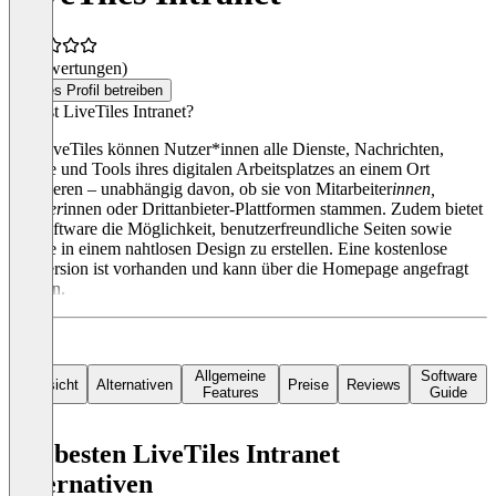
(0 Bewertungen)
Dieses Profil betreiben
Was ist LiveTiles Intranet?
Mit LiveTiles können Nutzer*innen alle Dienste, Nachrichten,
Inhalte und Tools ihres digitalen Arbeitsplatzes an einem Ort
integrieren – unabhängig davon, ob sie von Mitarbeiter
innen,
Partner
innen oder Drittanbieter-Plattformen stammen. Zudem bietet
die Software die Möglichkeit, benutzerfreundliche Seiten sowie
Inhalte in einem nahtlosen Design zu erstellen. Eine kostenlose
Testversion ist vorhanden und kann über die Homepage angefragt
werden.
Allgemeine
Software
Übersicht
Alternativen
Preise
Reviews
Features
Guide
Die besten LiveTiles Intranet
Alternativen