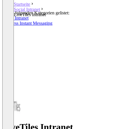
Startseite
Social Intranet
In den folgenden Kategorien gelistet:
LiveTiles Intranet
Social Intranet
Business Instant Messaging
LiveTiles Intranet