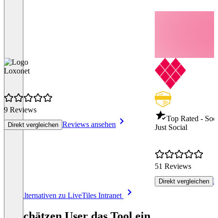
Loxonet
9 Reviews
Top Rated - Soci
Reviews ansehen
Direkt vergleichen
Just Social
51 Reviews
R
Direkt vergleichen
Item
Alle Alternativen zu LiveTiles Intranet
1
of
So schätzen User das Tool ein
8