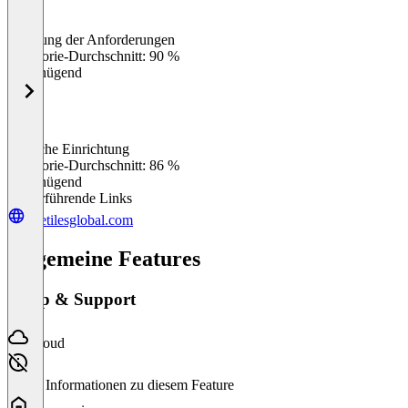
Erfüllung der Anforderungen
0
%
Kategorie-Durchschnitt: 90 %
Ungenügend
Einfache Einrichtung
0
%
Kategorie-Durchschnitt: 86 %
Ungenügend
Weiterführende Links
livetilesglobal.com
Allgemeine Features
Setup & Support
Cloud
Keine Informationen zu diesem Feature