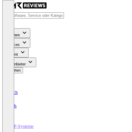
Software
Services
Content
Für Anbieter
Bewerten
Deutsch
English
ERP-Systeme