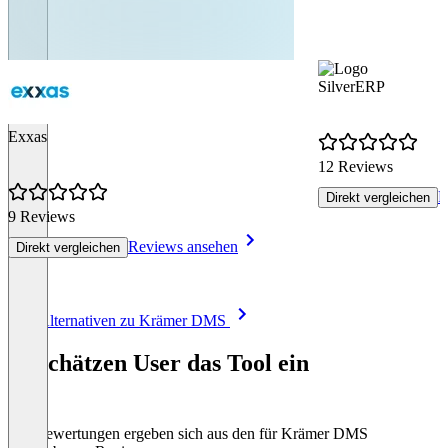
SilverERP
Exxas
12 Reviews
R
Direkt vergleichen
9 Reviews
Reviews ansehen
Direkt vergleichen
Item
Alle Alternativen zu Krämer DMS
1
of
So schätzen User das Tool ein
8
Die Bewertungen ergeben sich aus den für Krämer DMS