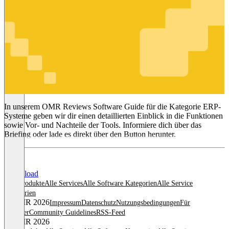
ERP-
Systeme
In unserem OMR Reviews Software Guide für die Kategorie ERP-
Systeme geben wir dir einen detaillierten Einblick in die Funktionen
sowie Vor- und Nachteile der Tools. Informiere dich über das
Briefing oder lade es direkt über den Button herunter.
Download
Alle Produkte
Alle Services
Alle Software Kategorien
Alle Service
Kategorien
© OMR 2026
Impressum
Datenschutz
Nutzungsbedingungen
Für
Anbieter
Community Guidelines
RSS-Feed
© OMR 2026