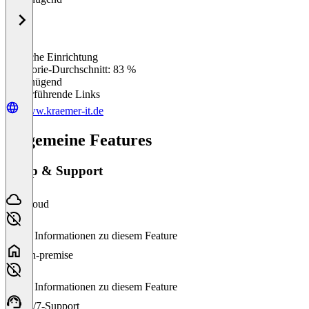
Einfache Einrichtung
0
%
Kategorie-Durchschnitt: 83 %
Ungenügend
Weiterführende Links
www.kraemer-it.de
Allgemeine Features
Setup & Support
Cloud
Keine Informationen zu diesem Feature
On-premise
Keine Informationen zu diesem Feature
24/7-Support