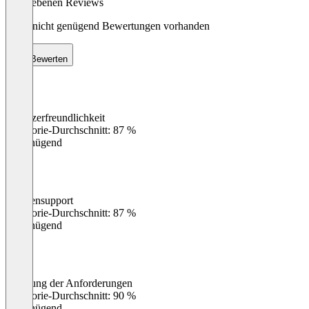
abgegebenen Reviews
Noch nicht genügend Bewertungen vorhanden
Bewerten
Benutzerfreundlichkeit
0
%
Kategorie-Durchschnitt: 87 %
Ungenügend
Kundensupport
0
%
Kategorie-Durchschnitt: 87 %
Ungenügend
Erfüllung der Anforderungen
0
%
Kategorie-Durchschnitt: 90 %
Ungenügend