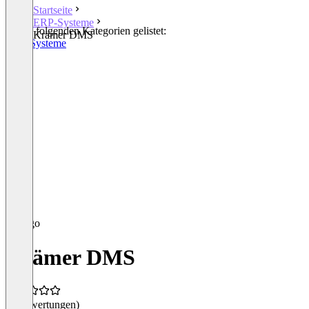
Startseite
ERP-Systeme
In den folgenden Kategorien gelistet:
Krämer DMS
ERP-Systeme
Krämer DMS
(0 Bewertungen)