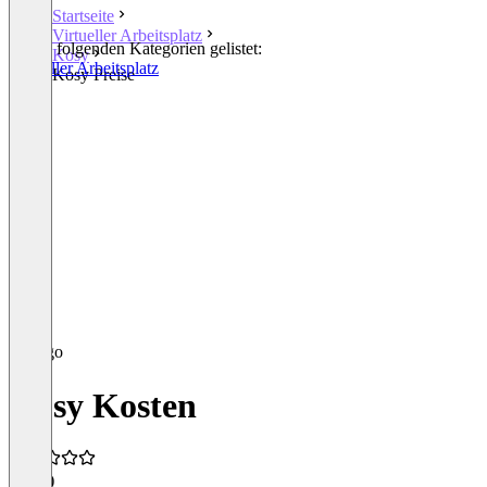
Startseite
Virtueller Arbeitsplatz
In den folgenden Kategorien gelistet:
Kosy
Virtueller Arbeitsplatz
Kosy Preise
Kosy Kosten
4,0
(1)