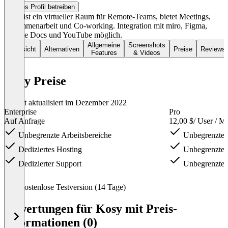
Dieses Profil betreiben
Kosy ist ein virtueller Raum für Remote-Teams, bietet Meetings,
Zusammenarbeit und Co-working. Integration mit miro, Figma,
Google Docs und YouTube möglich.
Allgemeine
Screenshots
Übersicht
Alternativen
Preise
Reviews
Features
& Videos
Kosy Preise
Zuletzt aktualisiert im Dezember 2022
Enterprise
Pro
Auf Anfrage
12,00 $
/ User / M
Unbegrenzte Arbeitsbereiche
Unbegrenzte
Dediziertes Hosting
Unbegrenzte 
Dedizierter Support
Unbegrenzte 
Item
Kostenlose Testversion (14 Tage)
1
of
Bewertungen für Kosy mit Preis-
3
Informationen (0)