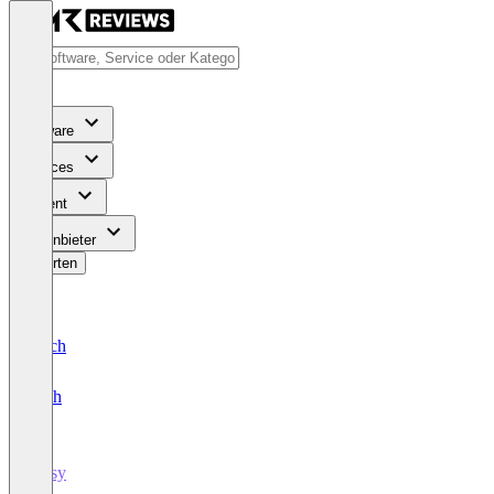
Software
Services
Content
Für Anbieter
Bewerten
Deutsch
English
Kosy