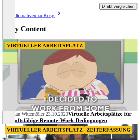
P
Direkt vergleichen
Item
Alle Alternativen zu Kosy
1
of
Kosy Content
8
VIRTUELLER ARBEITSPLATZ
Virtuelle Arbeitsplätze für
Christian Wittemöller
23.10.2023
zukunftsfähige Remote-Work-Bedingungen
VIRTUELLER ARBEITSPLATZ
ZEITERFASSUNG