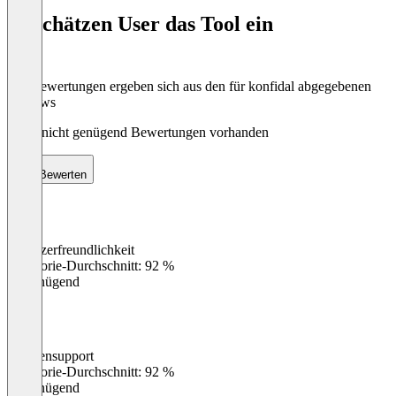
of
So schätzen User das Tool ein
8
Die Bewertungen ergeben sich aus den für konfidal abgegebenen
Reviews
Noch nicht genügend Bewertungen vorhanden
Bewerten
Benutzerfreundlichkeit
0
%
Kategorie-Durchschnitt: 92 %
Ungenügend
Kundensupport
0
%
Kategorie-Durchschnitt: 92 %
Ungenügend