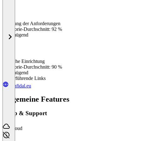
Erfüllung der Anforderungen
0
%
Kategorie-Durchschnitt: 92 %
Ungenügend
Einfache Einrichtung
0
%
Kategorie-Durchschnitt: 90 %
Ungenügend
Weiterführende Links
konfidal.eu
Allgemeine Features
Setup & Support
Cloud