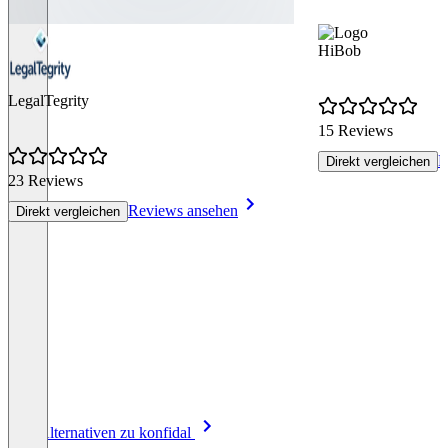
HiBob
LegalTegrity
15 Reviews
R
Direkt vergleichen
23 Reviews
Reviews ansehen
Direkt vergleichen
Item
Alle Alternativen zu konfidal
1