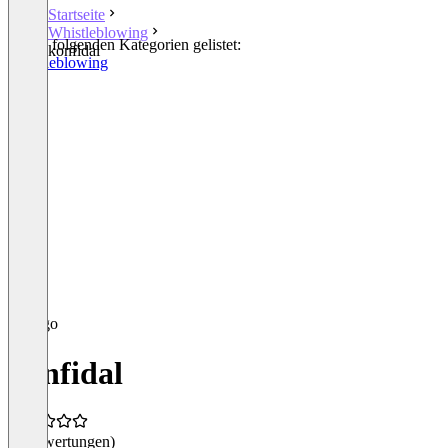
Startseite
Whistleblowing
In den folgenden Kategorien gelistet:
konfidal
Whistleblowing
konfidal
(0 Bewertungen)