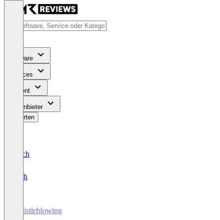
Software
Services
Content
Für Anbieter
Bewerten
Deutsch
English
Whistleblowing