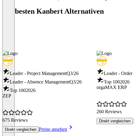
Die besten Kanbert Alternativen
Leader - Project Management
Q3/26
Leader - Order
Leader - Absence Management
Q3/26
Top 100
2026
orgaMAX ERP
Top 100
2026
ZEP
260 Reviews
675 Reviews
P
Direkt vergleichen
Preise ansehen
Direkt vergleichen