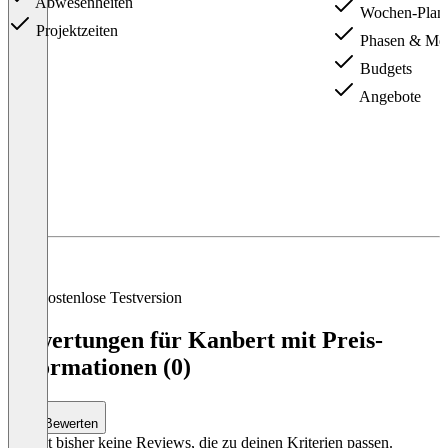
Abwesenheiten
Wochen-Plan
Projektzeiten
Phasen & Mei
Budgets
Angebote
Item
1
of
4
Kostenlose Testversion
Bewertungen für Kanbert mit Preis-
Informationen (0)
Bewerten
Es gibt bisher keine Reviews, die zu deinen Kriterien passen.