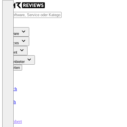
Software
Services
Content
Für Anbieter
Bewerten
Deutsch
English
Kanbert