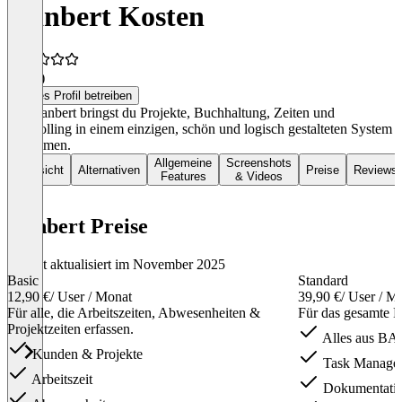
Kanbert Kosten
5,0
(5)
Dieses Profil betreiben
Mit Kanbert bringst du Projekte, Buchhaltung, Zeiten und
Controlling in einem einzigen, schön und logisch gestalteten System
zusammen.
Allgemeine
Screenshots
Übersicht
Alternativen
Preise
Reviews
Features
& Videos
Kanbert Preise
Zuletzt aktualisiert im November 2025
Basic
Standard
12,90 €
/ User / Monat
39,90 €
/ User / M
Für alle, die Arbeitszeiten, Abwesenheiten &
Für das gesamte P
Projektzeiten erfassen.
Alles aus BA
Kunden & Projekte
Task Manage
Arbeitszeit
Dokumentati