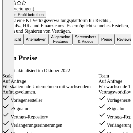
(0 Bewertungen)
Dieses Profil betreiben
Juro ist eine KI-Vertragsverwaltungsplattform für Rechts-,
Verkaufs-, HR- und Finanzteams. Es ermöglicht schnelles Erstellen,
Prüfen und Signieren von Verträgen.
Allgemeine
Screenshots
Übersicht
Alternativen
Preise
Reviews
Features
& Videos
Juro Preise
Zuletzt aktualisiert im Oktober 2022
Scale
Team
Auf Anfrage
Auf Anfrage
Für skalierende Unternehmen mit wachsendem
Für wachsende Te
Auftragsvolumen.
Vertragsworkflow 
Vorlagenersteller
Vorlagenerstel
eSignatur
eSignatur
Vertrags-Repository
Vertrags-Repo
Verlängerungserinnerungen
Verlängerung