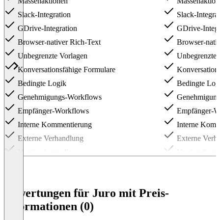
Massenaktionen
Massenaktion
Slack-Integration
Slack-Integra
GDrive-Integration
GDrive-Integr
Browser-nativer Rich-Text
Browser-nativ
Unbegrenzte Vorlagen
Unbegrenzte 
Konversationsfähige Formulare
Konversations
Bedingte Logik
Bedingte Log
Genehmigungs-Workflows
Genehmigung
Empfänger-Workflows
Empfänger-W
Interne Kommentierung
Interne Komm
Externe Verhandlung
Externe Verh
Versionskontrolle
Versionskontr
Native, verbindliche eSignatur und Audit
Native, verbi
Trail
Trail
Kanban-Dashboard
Kanban-Dash
Bewertungen für Juro mit Preis-
Erneuerungserinnerungen
Erneuerungse
Informationen (0)
Analytik
Analytik