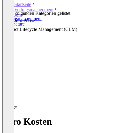
Startseite
Vertragsmanagement
In den folgenden Kategorien gelistet:
Juro
Vertragsmanagement
Juro Preise
E-Signature
Contract Lifecycle Management (CLM)
Juro Kosten