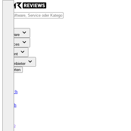
Software
Services
Content
Für Anbieter
Bewerten
Deutsch
English
Juro