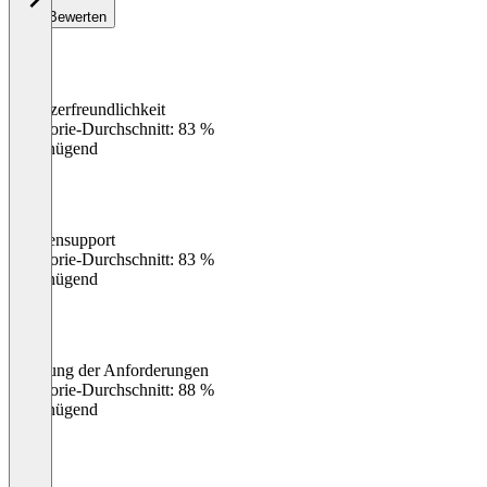
Bewerten
Benutzerfreundlichkeit
0
%
Kategorie-Durchschnitt: 83 %
Ungenügend
Kundensupport
0
%
Kategorie-Durchschnitt: 83 %
Ungenügend
Erfüllung der Anforderungen
0
%
Kategorie-Durchschnitt: 88 %
Ungenügend