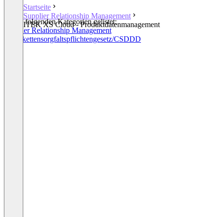
Startseite
Supplier Relationship Management
In den folgenden Kategorien gelistet:
ITEK XS Cloud - Produktdatenmanagement
Supplier Relationship Management
Lieferkettensorgfaltspflichtengesetz/CSDDD