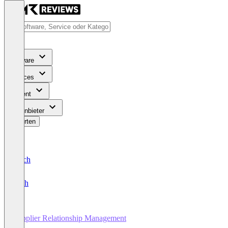
Software
Services
Content
Für Anbieter
Bewerten
Deutsch
English
Supplier Relationship Management