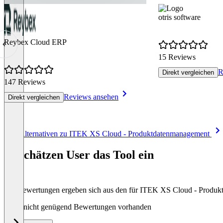
otris software
Reybex Cloud ERP
15 Reviews
R
Direkt vergleichen
147 Reviews
Reviews ansehen
Direkt vergleichen
Item
Alle Alternativen zu ITEK XS Cloud - Produktdatenmanagement
1
of
So schätzen User das Tool ein
8
Die Bewertungen ergeben sich aus den für ITEK XS Cloud - Produ
Noch nicht genügend Bewertungen vorhanden