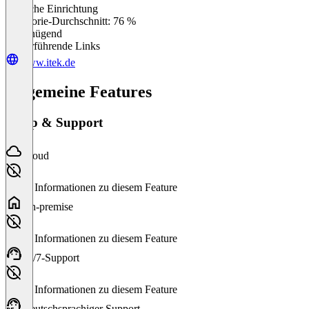
Einfache Einrichtung
0
%
Kategorie-Durchschnitt: 76 %
Ungenügend
Weiterführende Links
www.itek.de
Allgemeine Features
Setup & Support
Cloud
Keine Informationen zu diesem Feature
On-premise
Keine Informationen zu diesem Feature
24/7-Support
Keine Informationen zu diesem Feature
Deutschsprachiger Support