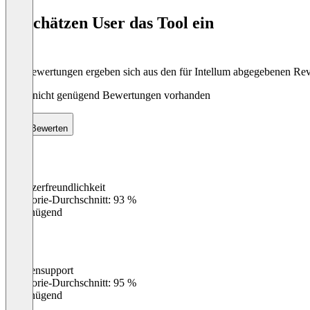
of
So schätzen User das Tool ein
8
Die Bewertungen ergeben sich aus den für Intellum abgegebenen Re
Noch nicht genügend Bewertungen vorhanden
Bewerten
Benutzerfreundlichkeit
0
%
Kategorie-Durchschnitt: 93 %
Ungenügend
Kundensupport
0
%
Kategorie-Durchschnitt: 95 %
Ungenügend