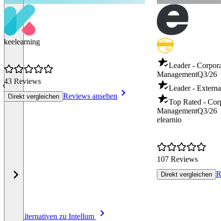
keelearning
Leader - Corpor
Management
Q3/26
43 Reviews
Leader - Externa
Reviews ansehen
Direkt vergleichen
Top Rated - Cor
Management
Q3/26
elearnio
107 Reviews
R
Direkt vergleichen
Item
Alle Alternativen zu Intellum
1