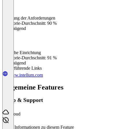
Erfüllung der Anforderungen
0
%
Kategorie-Durchschnitt: 90 %
Ungenügend
Einfache Einrichtung
0
%
Kategorie-Durchschnitt: 91 %
Ungenügend
Weiterführende Links
www.intellum.com
Allgemeine Features
Setup & Support
Cloud
Keine Informationen zu diesem Feature