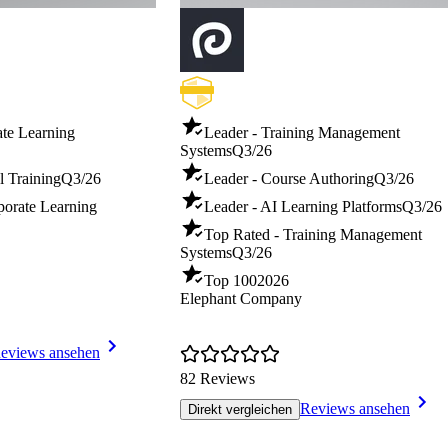
ate Learning
Leader - Training Management
Systems
Q3/26
l Training
Q3/26
Leader - Course Authoring
Q3/26
porate Learning
Leader - AI Learning Platforms
Q3/26
Top Rated - Training Management
Systems
Q3/26
Top 100
2026
Elephant Company
eviews ansehen
82 Reviews
Reviews ansehen
Direkt vergleichen