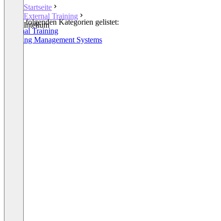
Startseite
External Training
In den folgenden Kategorien gelistet:
Intellum
External Training
Learning Management Systems