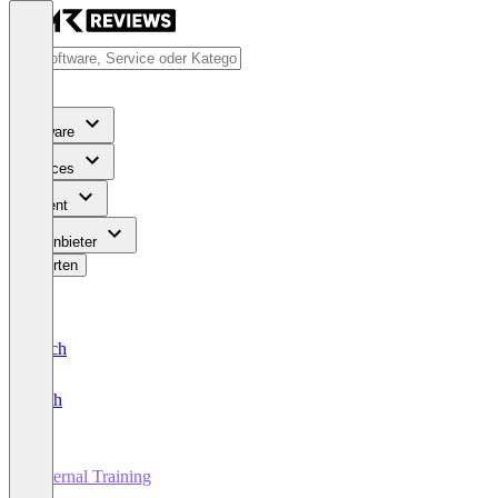
Software
Services
Content
Für Anbieter
Bewerten
Deutsch
English
External Training