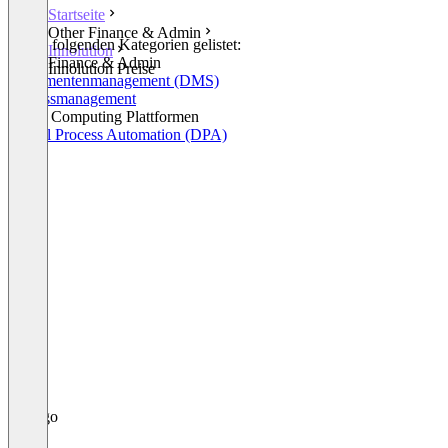
Startseite
Other Finance & Admin
In den folgenden Kategorien gelistet:
Innolution
Other Finance & Admin
Innolution Preise
Dokumentenmanagement (DMS)
Prozessmanagement
Cloud Computing Plattformen
Digital Process Automation (DPA)
+1