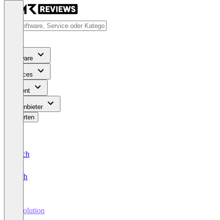
Software
Services
Content
Für Anbieter
Bewerten
Deutsch
English
Innolution