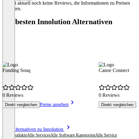
Es gibt aktuell noch keine Reviews, die Informationen zu Preisen
enthalten.
Die besten Innolution Alternativen
Funding Souq
Canoe Connect
0 Reviews
0 Reviews
Preise ansehen
P
Direkt vergleichen
Direkt vergleichen
Item
Alle Alternativen zu Innolution
1
Alle Produkte
Alle Services
Alle Software Kategorien
Alle Service
of