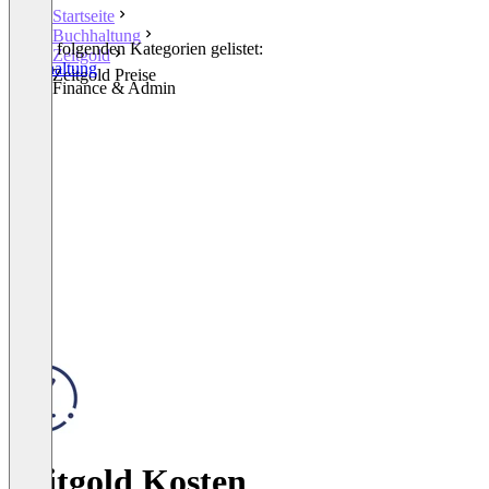
Startseite
Buchhaltung
In den folgenden Kategorien gelistet:
Zeitgold
Buchhaltung
Zeitgold Preise
Other Finance & Admin
Zeitgold Kosten