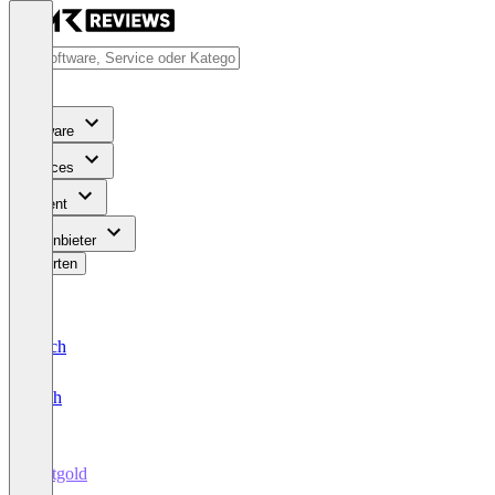
Software
Services
Content
Für Anbieter
Bewerten
Deutsch
English
Zeitgold