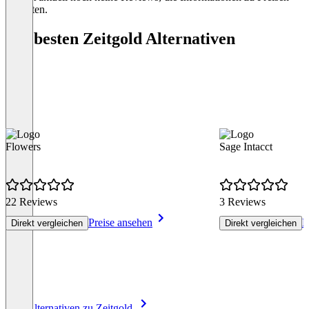
enthalten.
Die besten Zeitgold Alternativen
Flowers
Sage Intacct
22 Reviews
3 Reviews
Preise ansehen
P
Direkt vergleichen
Direkt vergleichen
Item
Alle Alternativen zu Zeitgold