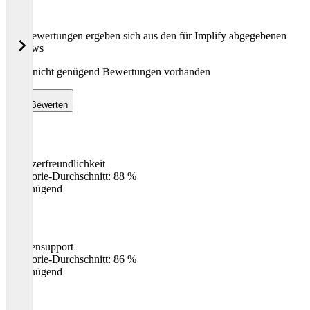
Die Bewertungen ergeben sich aus den für Implify abgegebenen
Reviews
Noch nicht genügend Bewertungen vorhanden
Bewerten
Benutzerfreundlichkeit
0
%
Kategorie-Durchschnitt: 88 %
Ungenügend
Kundensupport
0
%
Kategorie-Durchschnitt: 86 %
Ungenügend