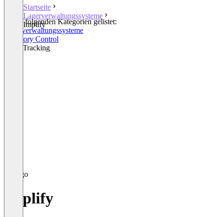
Startseite
Lagerverwaltungssysteme
In den folgenden Kategorien gelistet:
Implify
Lagerverwaltungssysteme
Inventory Control
Asset Tracking
Implify