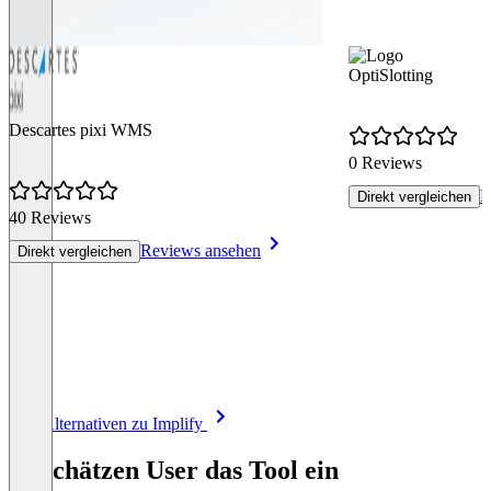
OptiSlotting
Descartes pixi WMS
0 Reviews
R
Direkt vergleichen
40 Reviews
Reviews ansehen
Direkt vergleichen
Item
Alle Alternativen zu Implify
1
of
So schätzen User das Tool ein
8