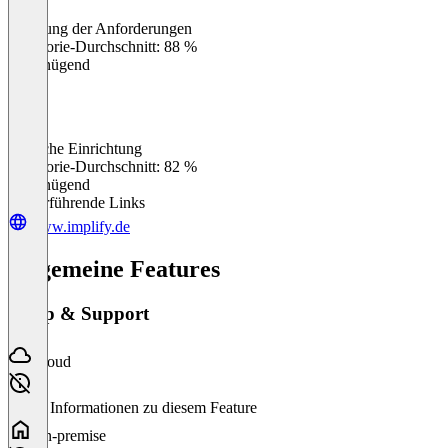
Erfüllung der Anforderungen
0
%
Kategorie-Durchschnitt: 88 %
Ungenügend
Einfache Einrichtung
0
%
Kategorie-Durchschnitt: 82 %
Ungenügend
Weiterführende Links
www.implify.de
Allgemeine Features
Setup & Support
Cloud
Keine Informationen zu diesem Feature
On-premise